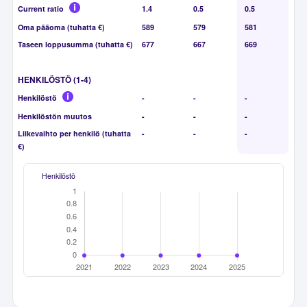
Current ratio
1.4
0.5
0.5
Oma pääoma (tuhatta €)
589
579
581
Taseen loppusumma (tuhatta €)
677
667
669
HENKILÖSTÖ (1-4)
Henkilöstö
-
-
-
Henkilöstön muutos
-
-
-
Liikevaihto per henkilö (tuhatta
-
-
-
€)
Henkilöstö