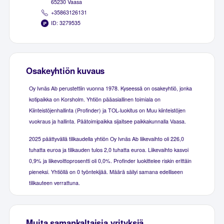
65230 Vaasa
+35863126131
ID: 3279535
Osakeyhtiön kuvaus
Oy Ivnäs Ab perustettiin vuonna 1978. Kyseessä on osakeyhtiö, jonka
kotipaikka on Korsholm. Yhtiön pääasiallinen toimiala on
Kiinteistöjenhallinta (Profinder) ja TOL-luokitus on Muu kiinteistöjen
vuokraus ja hallinta. Päätoimipaikka sijaitsee paikkakunnalla Vaasa.
2025 päättyvällä tilikaudella yhtiön Oy Ivnäs Ab liikevaihto oli 226,0
tuhatta euroa ja tilikauden tulos 2,0 tuhatta euroa. Liikevaihto kasvoi
0,9% ja liikevoittoprosentti oli 0,0%. Profinder luokittelee riskin erittäin
pieneksi. Yhtiöllä on 0 työntekijää. Määrä säilyi samana edelliseen
tilikauteen verrattuna.
Muita samankaltaisia yrityksiä