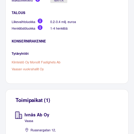
Maksuviivetieto
NÄYTÄ
TALOUS
Liikevaihtoluokka
0.2-0.4 milj. euroa
Henkilöstöluokka
1-4 henkilöä
KONSERNIRAKENNE
Tytäryhtiöt
Kiinteistö Oy Monolit Fastighets Ab
Vaasan vuokrahallit Oy
Toimipaikat (1)
Ivnäs Ab Oy
Vaasa
Russnargatan 12,