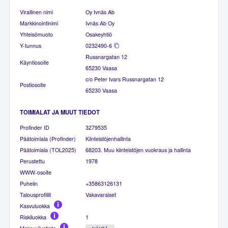
Virallinen nimi
Oy Ivnäs Ab
Markkinointinimi
Ivnäs Ab Oy
Yhteisömuoto
Osakeyhtiö
Y-tunnus
0232490-6
Russnargatan 12
Käyntiosoite
65230 Vaasa
c/o Peter Ivars Russnargatan 12
Postiosoite
65230 Vaasa
TOIMIALAT JA MUUT TIEDOT
Profinder ID
3279535
Päätoimiala (Profinder)
Kiinteistöjenhallinta
Päätoimiala (TOL2025)
68203. Muu kiinteistöjen vuokraus ja hallinta
Perustettu
1978
WWW-osoite
Puhelin
+35863126131
Talousprofiilit
Vakavaraiset
Kasvuluokka
Riskiluokka
1