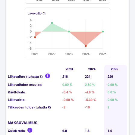
Liikevoitto-%
2023
2024
2025
Liikevaihto (tuhatta €)
218
224
226
Liikevaihdon muutos
0.00 %
2.80 %
0.90 %
Käyttökate
-0.4 %
-4.8 %
0.0 %
Liikevoitto
-0.90 %
-5.30 %
0.00 %
Tilikauden tulos (tuhatta €)
-2
-10
2
MAKSUVALMIUS
Quick ratio
6.0
1.6
1.6