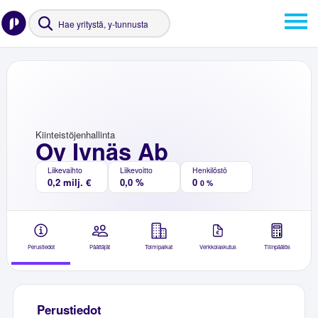
Kiinteistöjenhallinta
Oy Ivnäs Ab
Liikevaihto
Liikevoitto
Henkilöstö
0,2 milj. €
0,0 %
0
0 %
Perustiedot
Päättäjät
Toimipaikat
Verkkolaskutus
Tilinpäätös
Perustiedot