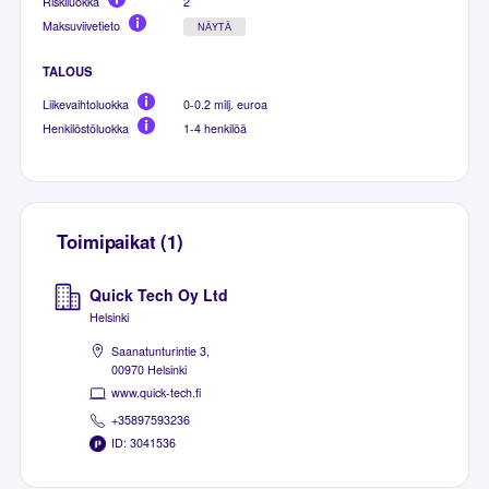
Riskiluokka
2
Maksuviivetieto
NÄYTÄ
TALOUS
Liikevaihtoluokka
0-0.2 milj. euroa
Henkilöstöluokka
1-4 henkilöä
Toimipaikat (1)
Quick Tech Oy Ltd
Helsinki
Saanatunturintie 3,
00970 Helsinki
www.quick-tech.fi
+35897593236
ID: 3041536