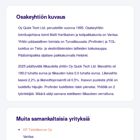
Osakeyhtiön kuvaus
Oy Quick Tech Ltd. perustettiin vuonna 1995. Osakeyhtiön
toimitusjohtana toimii Matti Hartikainen ja kotipaikkakunta on Vantaa.
Yhtiön pääasiallinen toimiala on Turvallisuusala (Profinder) ja TOL-
luokitus on Tieto- ja viestintäteknisten laitteiden tukkukauppa.
Päätoimipaikka sijaitsee paikkakunnalla Helsinki.
2025 päättyvällä tilikaudella yhtiön Oy Quick Tech Ltd. liikevaihto oli
189,0 tuhatta euroa ja tilikauden tulos 0,0 tuhatta euroa. Liikevaihto
kasvoi 2,2% ja liikevoittoprosentti oli 0,5%. Kasvun puolesta yhtiö on
luokiteltu hiipujiin. Profinder luokittelee riskin pieneksi. Yhtiöllä on 2
työntekijää. Määrä säilyi samana edelliseen tilikauteen verrattuna.
Muita samankaltaisia yrityksiä
KP Tietoliikenne Oy
Vantaa