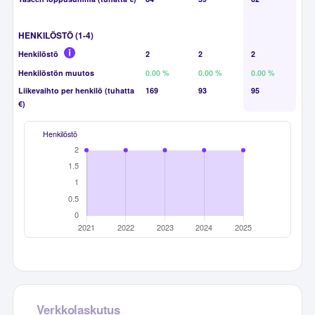
HENKILÖSTÖ (1-4)
Henkilöstö
2
2
2
Henkilöstön muutos
0.00 %
0.00 %
0.00 %
Liikevaihto per henkilö (tuhatta
169
93
95
€)
Henkilöstö
Verkkolaskutus