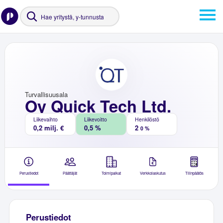
Turvallisuusala
Oy Quick Tech Ltd.
Liikevaihto
Liikevoitto
Henkilöstö
0,2 milj. €
0,5 %
2
0 %
Perustiedot
Päättäjät
Toimipaikat
Verkkolaskutus
Tilinpäätös
Perustiedot