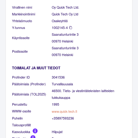
Virallinen nimi
Oy Quick Tech Ltd.
Markkinointinimi
Quick Tech Oy Ltd
Yhteisömuoto
Osakeyhtiö
Y-tunnus
1002145-4
Saanatunturintie 3
Käyntiosoite
00970 Helsinki
Saanatunturintie 3
Postiosoite
00970 Helsinki
TOIMIALAT JA MUUT TIEDOT
Profinder ID
3041536
Päätoimiala (Profinder)
Turvallisuusala
46500. Tieto- ja viestintäteknisten laitteiden
Päätoimiala (TOL2025)
tukkukauppa
Perustettu
1995
WWW-osoite
www.quick-tech.fi
Puhelin
+35897593236
Talousprofiilit
Kasvuluokka
Hiipujat