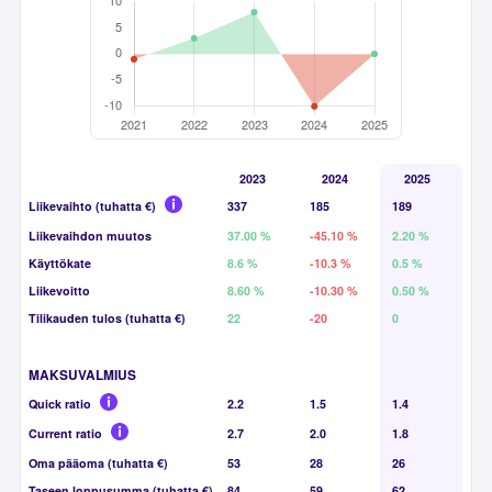
2023
2024
2025
Liikevaihto (tuhatta €)
337
185
189
Liikevaihdon muutos
37.00 %
-45.10 %
2.20 %
Käyttökate
8.6 %
-10.3 %
0.5 %
Liikevoitto
8.60 %
-10.30 %
0.50 %
Tilikauden tulos (tuhatta €)
22
-20
0
MAKSUVALMIUS
Quick ratio
2.2
1.5
1.4
Current ratio
2.7
2.0
1.8
Oma pääoma (tuhatta €)
53
28
26
Taseen loppusumma (tuhatta €)
84
59
62