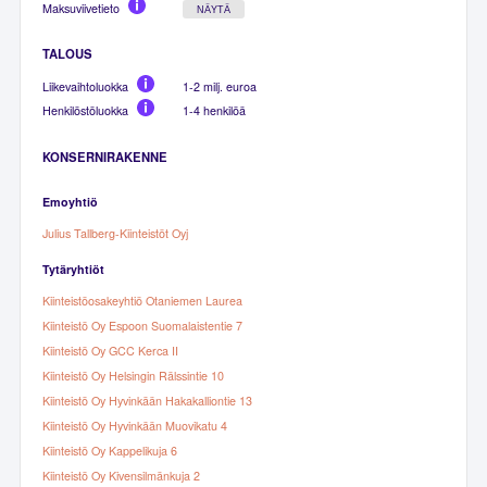
Maksuviivetieto
NÄYTÄ
TALOUS
Liikevaihtoluokka
1-2 milj. euroa
Henkilöstöluokka
1-4 henkilöä
KONSERNIRAKENNE
Emoyhtiö
Julius Tallberg-Kiinteistöt Oyj
Tytäryhtiöt
Kiinteistöosakeyhtiö Otaniemen Laurea
Kiinteistö Oy Espoon Suomalaistentie 7
Kiinteistö Oy GCC Kerca II
Kiinteistö Oy Helsingin Rälssintie 10
Kiinteistö Oy Hyvinkään Hakakalliontie 13
Kiinteistö Oy Hyvinkään Muovikatu 4
Kiinteistö Oy Kappelikuja 6
Kiinteistö Oy Kivensilmänkuja 2