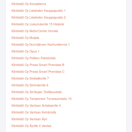
Kiinteistö Oy Konalaterra
Kiinteistö Oy Lielahden Kauppapuisto 1
Kiinteistö Oy Lielahden Kauppapuisto 2
Kiinteistö Oy Liukumäentie 15 Helsinki
Kiinteistö Oy MotorCenter Konala
Kiinteistö Oy Muijala
Kiinteistö Oy Nurmijärven Karhunkierros 1
Kiinteistö Oy Opus 1
Kiinteistö Oy Petikon Palvelutalo
Kiinteistö Oy Pressi Smart Premises B
Kiinteistö Oy Pressi Smart Premises C
Kiinteistö Oy Sinikalliontie 7
Kiinteistö Oy Sinimäentie 6
Kiinteistö Oy Sirrikujan Teollisuustalo
Kiinteistö Oy Tampereen Turvesuonkatu 10
Kiinteistö Oy Vantaan Antaksentie 4
Kiinteistö Oy Vantaan Kehämylly
Kiinteistö Oy Vantaan Äyri
Kiinteistö Oy Äyritie 4 Vantaa