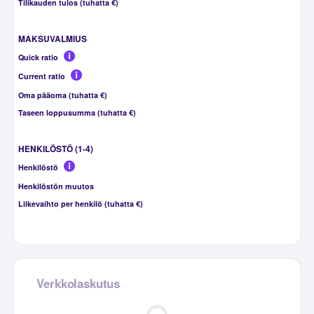
Tilikauden tulos (tuhatta €)
MAKSUVALMIUS
Quick ratio
Current ratio
Oma pääoma (tuhatta €)
Taseen loppusumma (tuhatta €)
HENKILÖSTÖ (1-4)
Henkilöstö
Henkilöstön muutos
Liikevaihto per henkilö (tuhatta €)
Verkkolaskutus