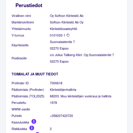
Perustiedot
Virallinen nimi
Oy Soffcon Kiinteistö Ab
Markkinointinimi
Soffcon Kiinteistö Ab Oy
Yhteisömuoto
Kiinteistöosakeyhtiö
Y-tunnus
0101033-1
Suomalaistentie 7
Käyntiosoite
02270 Espoo
c/o Julius Tallberg-Kiint. Oyj Suomalaistentie 7
Postiosoite
02270 Espoo
TOIMIALAT JA MUUT TIEDOT
Profinder ID
7000618
Päätoimiala (Profinder)
Kiinteistöjenhallinta
Päätoimiala (TOL2025)
68203. Muu kiinteistöjen vuokraus ja hallinta
Perustettu
1978
WWW-osoite
Puhelin
+358207420720
Kasvuluokka
Riskiluokka
2