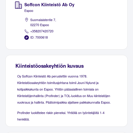
Soffcon Kiinteistö Ab Oy
Espoo
Suomalaistentie 7,
02270 Espoo
+358207420720
ID: 7000618
Kiinteistöosakeyhtiön kuvaus
Oy Soffcon Kiinteistö Ab perustettiin vuonna 1978.
Kiinteistöosakeyhtiön toimitusjohtana toimii Jouni Nylund ja
kotipaikkakunta on Espoo. Yhtiön pääasiallinen toimiala on
Kiinteistöjenhallinta (Profinder) ja TOL-luokitus on Muu kiinteistöjen
vuokraus ja hallinta. Päätoimipaikka sijaitsee paikkakunnalla Espoo.
Profinder luokittelee riskin pieneksi. Yhtiöllä on työntekijöitä 1-4
henkilöä.