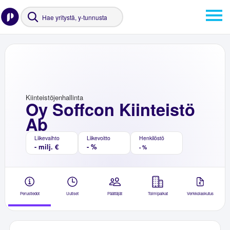
Kiinteistöjenhallinta
Oy Soffcon Kiinteistö
Ab
Liikevaihto
Liikevoitto
Henkilöstö
- milj. €
- %
- %
Perustiedot
Uutiset
Päättäjät
Toimipaikat
Verkkolaskutus