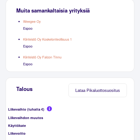
Muita samankaltaisia yrityksiä
Weegee Oy
Espoo
Kiinteistö Oy Koskelonteollisuus 1
Espoo
Kiinteistö Oy Falcon Tinnu
Espoo
Talous
Lataa Pikaluottosuositus
Liikevaihto (tuhatta €)
Liikevaihdon muutos
Käyttökate
Liikevoitto