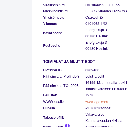
Virallinen nimi
Oy Suomen LEGO Ab
Markkinointinimi
LEGO / Suomen Lego Oy 
Yhteisömuoto
Osakeyhtiö
Y-tunnus
0101068-1
Energiakuja 3
Käyntiosoite
00180 Helsinki
Energiakuja 3
Postiosoite
00180 Helsinki
TOIMIALAT JA MUUT TIEDOT
Profinder ID
0809400
Päätoimiala (Profinder)
Lelut ja pelit
46499. Muu muualla luokit
Päätoimiala (TOL2025)
taloustavaroiden tukkukau
Perustettu
1978
WWW-osoite
www.lego.com
Puhelin
+358103093220
Vakavaraiset
Talousprofiilit
Kannattavuuden kivijalat
Kasvuluokka
Keskivertokasvajat