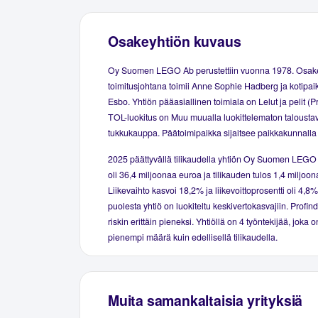
Osakeyhtiön kuvaus
Oy Suomen LEGO Ab perustettiin vuonna 1978. Osak
toimitusjohtana toimii Anne Sophie Hadberg ja kotipa
Esbo. Yhtiön pääasiallinen toimiala on Lelut ja pelit (Pr
TOL-luokitus on Muu muualla luokittelematon talousta
tukkukauppa. Päätoimipaikka sijaitsee paikkakunnalla 
2025 päättyvällä tilikaudella yhtiön Oy Suomen LEGO 
oli 36,4 miljoonaa euroa ja tilikauden tulos 1,4 miljoo
Liikevaihto kasvoi 18,2% ja liikevoittoprosentti oli 4,8
puolesta yhtiö on luokiteltu keskivertokasvajiin. Profind
riskin erittäin pieneksi. Yhtiöllä on 4 työntekijää, joka
pienempi määrä kuin edellisellä tilikaudella.
Muita samankaltaisia yrityksiä