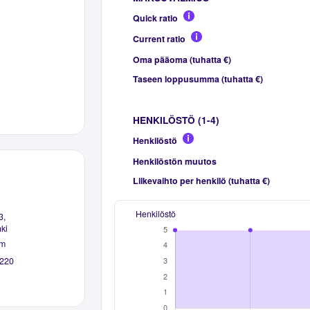
Quick ratio
Current ratio
Oma pääoma (tuhatta €)
Taseen loppusumma (tuhatta €)
HENKILÖSTÖ (1-4)
Henkilöstö
Henkilöstön muutos
Liikevaihto per henkilö (tuhatta €)
Henkilöstö
3,
ki
om
220