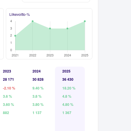
Liikevoitto-%
2023
2024
2025
28 171
30 828
36 430
-2.10 %
9.40 %
18.20 %
3.6 %
3.8 %
4.8 %
3.60 %
3.80 %
4.80 %
882
1 137
1 367