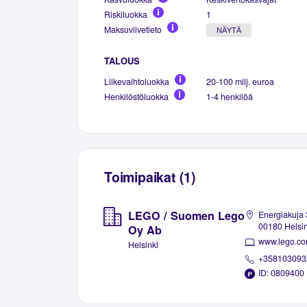
Riskiluokka
1
Maksuviivetieto
NÄYTÄ
TALOUS
Liikevaihtoluokka
20-100 milj. euroa
Henkilöstöluokka
1-4 henkilöä
Toimipaikat (1)
LEGO / Suomen Lego
Energiakuja 
00180 Helsin
Oy Ab
www.lego.c
Helsinki
+358103093
ID: 0809400