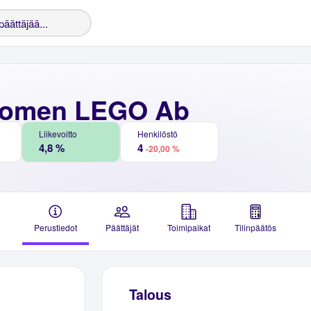
uomen LEGO Ab
Liikevoitto
Henkilöstö
4,8 %
4
-20,00 %
Perustiedot
Päättäjät
Toimipaikat
Tilinpäätös
Talous