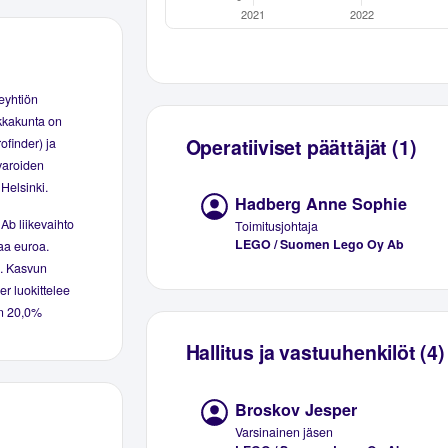
eyhtiön
ikkakunta on
Operatiiviset päättäjät (1)
ofinder) ja
varoiden
Helsinki.
Hadberg Anne Sophie
Ab liikevaihto
Toimitusjohtaja
LEGO / Suomen Lego Oy Ab
naa euroa.
%. Kasvun
er luokittelee
 on 20,0%
Hallitus ja vastuuhenkilöt (4)
Broskov Jesper
Varsinainen jäsen