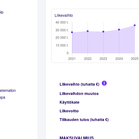
Ab
Liikevaihto
Liikevaihto (tuhatta €)
telematon
Liikevaihdon muutos
ppa
Käyttökate
Liikevoitto
Tilikauden tulos (tuhatta €)
MAKSUVALMIUS