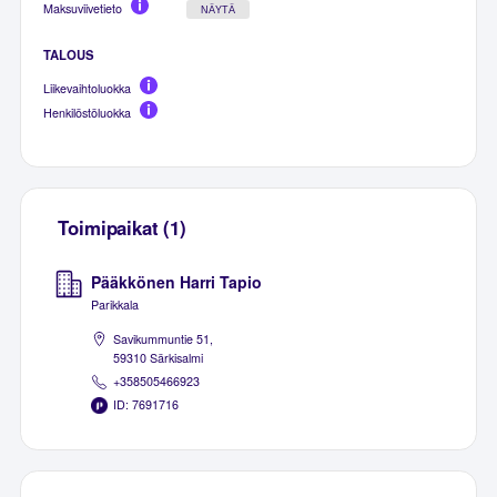
Maksuviivetieto
NÄYTÄ
TALOUS
Liikevaihtoluokka
Henkilöstöluokka
Toimipaikat (1)
Pääkkönen Harri Tapio
Parikkala
Savikummuntie 51,
59310 Särkisalmi
+358505466923
ID: 7691716