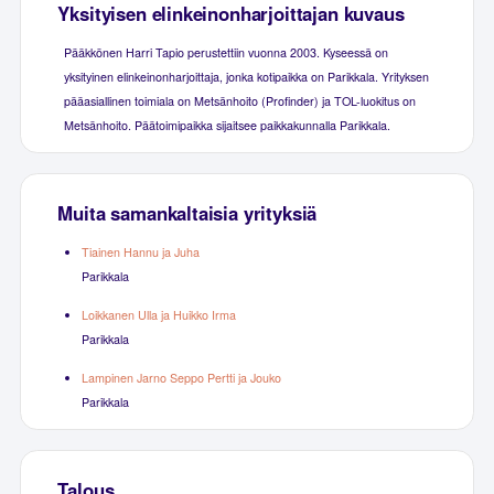
Yksityisen elinkeinonharjoittajan kuvaus
Pääkkönen Harri Tapio perustettiin vuonna 2003. Kyseessä on
yksityinen elinkeinonharjoittaja, jonka kotipaikka on Parikkala. Yrityksen
pääasiallinen toimiala on Metsänhoito (Profinder) ja TOL-luokitus on
Metsänhoito. Päätoimipaikka sijaitsee paikkakunnalla Parikkala.
Muita samankaltaisia yrityksiä
Tiainen Hannu ja Juha
Parikkala
Loikkanen Ulla ja Huikko Irma
Parikkala
Lampinen Jarno Seppo Pertti ja Jouko
Parikkala
Talous