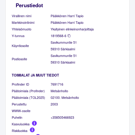
Perustiedot
Virallinen nimi
Pääkkönen Harri Tapio
Markkinointinimi
Pääkkönen Harri Tapio
Yhteisömuoto
Yksityinen elinkeinonharjoittaja
Y-tunnus
1819568-6
Savikummuntie 51
Käyntiosoite
59310 Särkisalmi
Savikummuntie 51
Postiosoite
59310 Särkisalmi
TOIMIALAT JA MUUT TIEDOT
Profinder ID
7691716
Päätoimiala (Profinder)
Metsänhoito
Päätoimiala (TOL2025)
02100. Metsänhoito
Perustettu
2003
WWW-osoite
Puhelin
+358505466923
Kasvuluokka
Riskiluokka