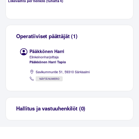
Liikevaihto per henkilö (tuhatta €)
Operatiiviset päättäjät (1)
Pääkkönen Harri
Elinkeinonharjoittaja
Pääkkönen Harri Tapio
Savikummuntie 51, 59310 Särkisalmi
NÄYTÄ NUMERO
Hallitus ja vastuuhenkilöt (0)