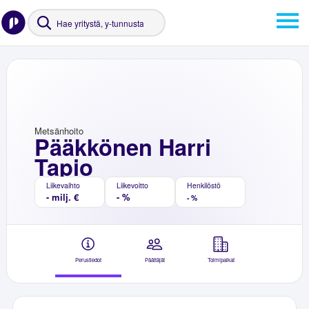
Metsänhoito
Pääkkönen Harri
Tapio
Liikevaihto
Liikevoitto
Henkilöstö
- milj. €
- %
- %
Perustiedot
Päättäjät
Toimipaikat