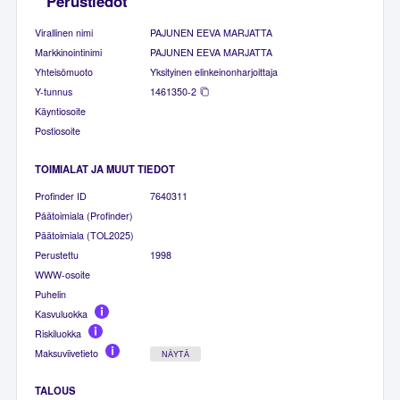
Perustiedot
Virallinen nimi
PAJUNEN EEVA MARJATTA
Markkinointinimi
PAJUNEN EEVA MARJATTA
Yhteisömuoto
Yksityinen elinkeinonharjoittaja
Y-tunnus
1461350-2
Käyntiosoite
Postiosoite
TOIMIALAT JA MUUT TIEDOT
Profinder ID
7640311
Päätoimiala (Profinder)
Päätoimiala (TOL2025)
Perustettu
1998
WWW-osoite
Puhelin
Kasvuluokka
Riskiluokka
Maksuviivetieto
NÄYTÄ
TALOUS