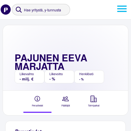
PAJUNEN EEVA
MARJATTA
Liikevaihto
Liikevoitto
Henkilöstö
- milj. €
- %
- %
Perustiedot
Päättäjät
Toimipaikat