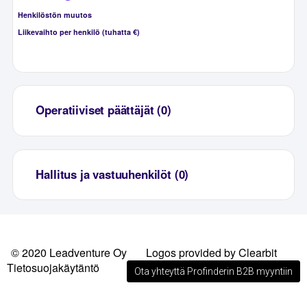
Henkilöstön muutos
Liikevaihto per henkilö (tuhatta €)
Operatiiviset päättäjät (0)
Hallitus ja vastuuhenkilöt (0)
© 2020 Leadventure Oy
Logos provided by Clearbit
Tietosuojakäytäntö
Ota yhteyttä Profinderin B2B myyntiin