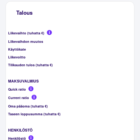
Talous
Liikevaihto (tuhatta €)
Liikevaihdon muutos
Käyttökate
Liikevoitto
Tilikauden tulos (tuhatta €)
MAKSUVALMIUS
Quick ratio
Current ratio
Oma pääoma (tuhatta €)
Taseen loppusumma (tuhatta €)
HENKILÖSTÖ
Henkilöstö