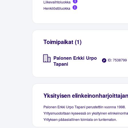
Liikevaihtoluokka
Henkilöstöluokka
Toimipaikat (1)
Palonen Erkki Urpo
ID: 7538799
Tapani
Yksityisen elinkeinonharjoittaja
Palonen Erkki Urpo Tapani perustettiin vuonna 1998.
Yritysmuodoltaan kyseessä on yksityinen elinkeinonhar
Yrityksen pääasiallinen toimiala on tuntematon.