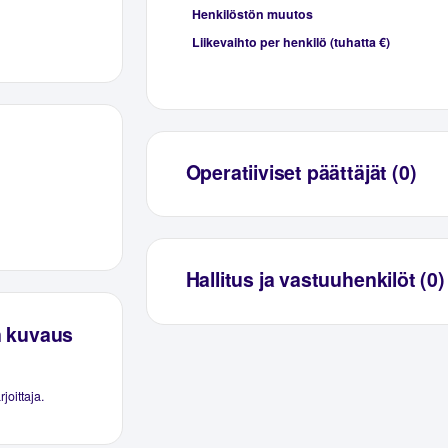
Henkilöstön muutos
Liikevaihto per henkilö (tuhatta €)
Operatiiviset päättäjät (0)
Hallitus ja vastuuhenkilöt (0)
n kuvaus
joittaja.