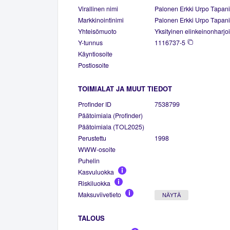
Virallinen nimi
Palonen Erkki Urpo Tapani
Markkinointinimi
Palonen Erkki Urpo Tapani
Yhteisömuoto
Yksityinen elinkeinonharjoi
Y-tunnus
1116737-5
Käyntiosoite
Postiosoite
TOIMIALAT JA MUUT TIEDOT
Profinder ID
7538799
Päätoimiala (Profinder)
Päätoimiala (TOL2025)
Perustettu
1998
WWW-osoite
Puhelin
Kasvuluokka
Riskiluokka
Maksuviivetieto
NÄYTÄ
TALOUS