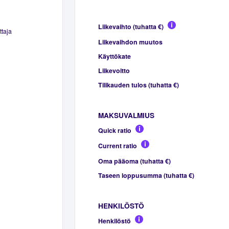
Liikevaihto (tuhatta €)
ttaja
Liikevaihdon muutos
Käyttökate
Liikevoitto
Tilikauden tulos (tuhatta €)
MAKSUVALMIUS
Quick ratio
Current ratio
Oma pääoma (tuhatta €)
Taseen loppusumma (tuhatta €)
HENKILÖSTÖ
Henkilöstö