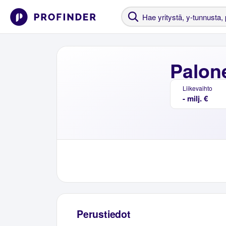
Palon
Liikevaihto
- milj. €
Perustiedot