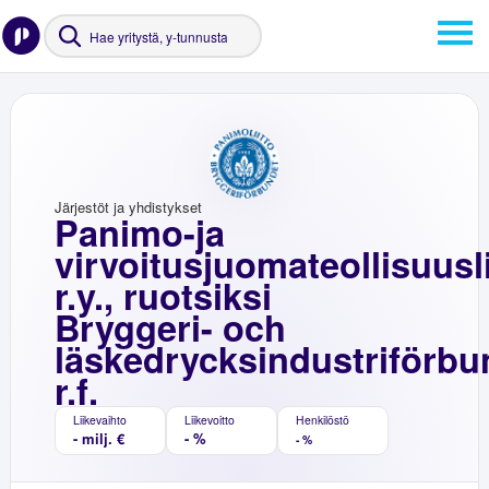
Järjestöt ja yhdistykset
Panimo-ja
virvoitusjuomateollisuusli
r.y., ruotsiksi
Bryggeri- och
läskedrycksindustriförbu
r.f.
Liikevaihto
Liikevoitto
Henkilöstö
- milj. €
- %
- %