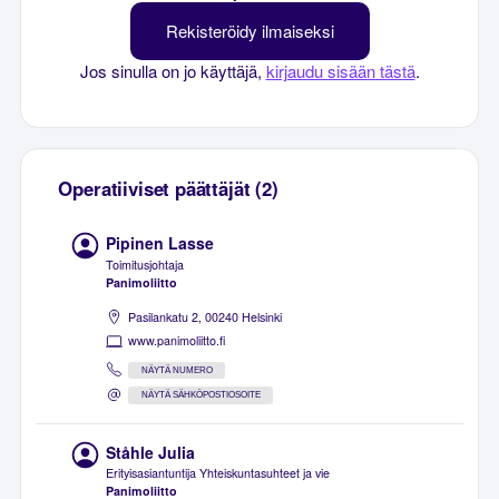
Rekisteröidy ilmaiseksi
Jos sinulla on jo käyttäjä,
kirjaudu sisään tästä
.
Operatiiviset päättäjät (2)
Pipinen Lasse
Toimitusjohtaja
Panimoliitto
Pasilankatu 2, 00240 Helsinki
www.panimoliitto.fi
NÄYTÄ NUMERO
NÄYTÄ SÄHKÖPOSTIOSOITE
Ståhle Julia
Erityisasiantuntija Yhteiskuntasuhteet ja vie
Panimoliitto