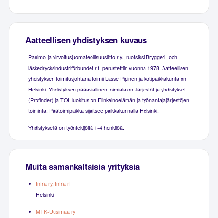
Aatteellisen yhdistyksen kuvaus
Panimo-ja virvoitusjuomateollisuusliitto r.y., ruotsiksi Bryggeri- och
läskedrycksindustriförbundet r.f. perustettiin vuonna 1978. Aatteellisen
yhdistyksen toimitusjohtana toimii Lasse Pipinen ja kotipaikkakunta on
Helsinki. Yhdistyksen pääasiallinen toimiala on Järjestöt ja yhdistykset
(Profinder) ja TOL-luokitus on Elinkeinoelämän ja työnantajajärjestöjen
toiminta. Päätoimipaikka sijaitsee paikkakunnalla Helsinki.
Yhdistyksellä on työntekijöitä 1-4 henkilöä.
Muita samankaltaisia yrityksiä
Infra ry, Infra rf
Helsinki
MTK-Uusimaa ry