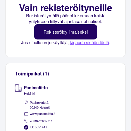
Vain rekisteröityneille
Rekisteröitymällä pääset lukemaan kaikki
yritykseen liittyvät ajantasaiset uutiset.
Rekisteröidy ilmaiseksi
Jos sinulla on jo käyttäjä,
kirjaudu sisään tästä
.
Toimipaikat (1)
Panimoliitto
Helsinki
Pasilankatu 2,
00240 Helsinki
www.panimoliitto.fi
+358452697711
ID: 0051441