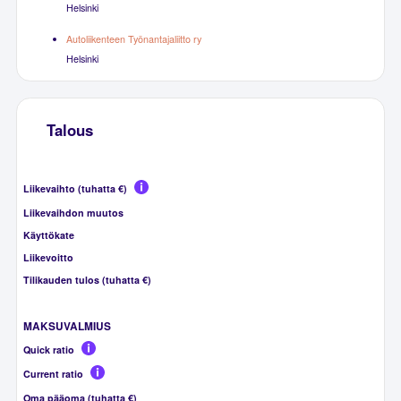
Helsinki
Autoliikenteen Työnantajaliitto ry
Helsinki
Talous
Liikevaihto (tuhatta €)
Liikevaihdon muutos
Käyttökate
Liikevoitto
Tilikauden tulos (tuhatta €)
MAKSUVALMIUS
Quick ratio
Current ratio
Oma pääoma (tuhatta €)