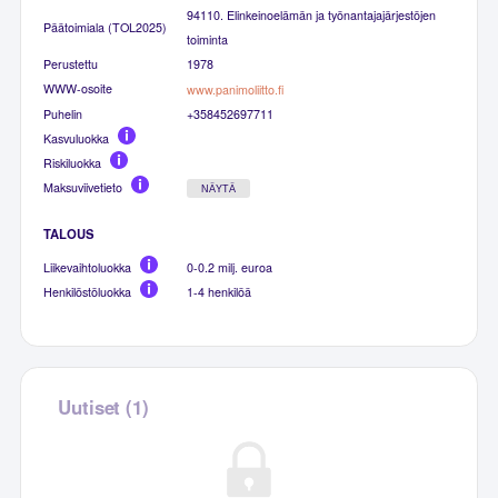
94110. Elinkeinoelämän ja työnantajajärjestöjen
Päätoimiala (TOL2025)
toiminta
Perustettu
1978
WWW-osoite
www.panimoliitto.fi
Puhelin
+358452697711
Kasvuluokka
Riskiluokka
Maksuviivetieto
NÄYTÄ
TALOUS
Liikevaihtoluokka
0-0.2 milj. euroa
Henkilöstöluokka
1-4 henkilöä
Uutiset (1)