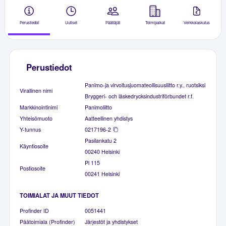
Perustiedot
Uutiset
Päättäjät
Toimipaikat
Verkkolaskutus
Perustiedot
Panimo-ja virvoitusjuomateollisuusliitto r.y., ruotsiksi
Virallinen nimi
Bryggeri- och läskedrycksindustriförbundet r.f.
Markkinointinimi
Panimoliitto
Yhteisömuoto
Aatteellinen yhdistys
Y-tunnus
0217196-2
Pasilankatu 2
Käyntiosoite
00240 Helsinki
Pl 115
Postiosoite
00241 Helsinki
TOIMIALAT JA MUUT TIEDOT
Profinder ID
0051441
Päätoimiala (Profinder)
Järjestöt ja yhdistykset