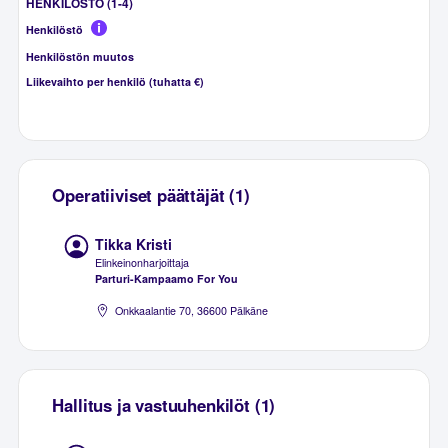
HENKILÖSTÖ (1-4)
Henkilöstö
Henkilöstön muutos
Liikevaihto per henkilö (tuhatta €)
Operatiiviset päättäjät (1)
Tikka Kristi
Elinkeinonharjoittaja
Parturi-Kampaamo For You
Onkkaalantie 70, 36600 Pälkäne
Hallitus ja vastuuhenkilöt (1)