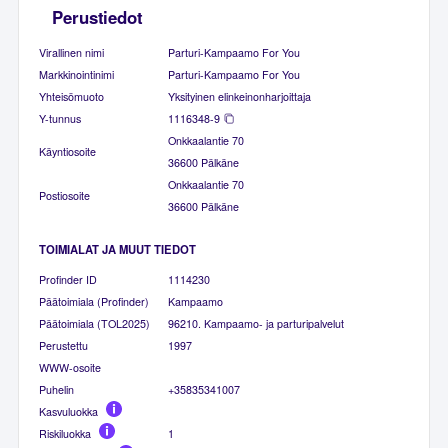
Perustiedot
Virallinen nimi
Parturi-Kampaamo For You
Markkinointinimi
Parturi-Kampaamo For You
Yhteisömuoto
Yksityinen elinkeinonharjoittaja
Y-tunnus
1116348-9
Onkkaalantie 70
Käyntiosoite
36600 Pälkäne
Onkkaalantie 70
Postiosoite
36600 Pälkäne
TOIMIALAT JA MUUT TIEDOT
Profinder ID
1114230
Päätoimiala (Profinder)
Kampaamo
Päätoimiala (TOL2025)
96210. Kampaamo- ja parturipalvelut
Perustettu
1997
WWW-osoite
Puhelin
+35835341007
Kasvuluokka
Riskiluokka
1