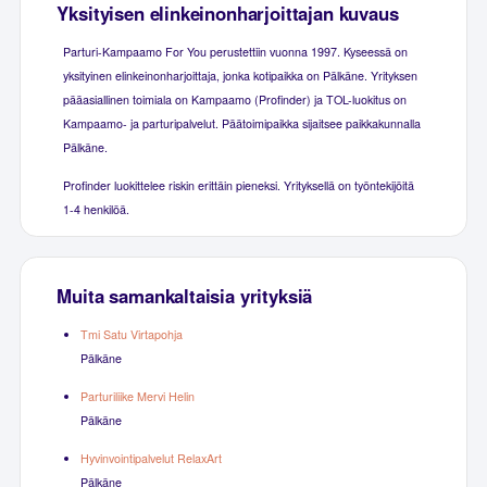
Yksityisen elinkeinonharjoittajan kuvaus
Parturi-Kampaamo For You perustettiin vuonna 1997. Kyseessä on
yksityinen elinkeinonharjoittaja, jonka kotipaikka on Pälkäne. Yrityksen
pääasiallinen toimiala on Kampaamo (Profinder) ja TOL-luokitus on
Kampaamo- ja parturipalvelut. Päätoimipaikka sijaitsee paikkakunnalla
Pälkäne.
Profinder luokittelee riskin erittäin pieneksi. Yrityksellä on työntekijöitä
1-4 henkilöä.
Muita samankaltaisia yrityksiä
Tmi Satu Virtapohja
Pälkäne
Parturiliike Mervi Helin
Pälkäne
Hyvinvointipalvelut RelaxArt
Pälkäne