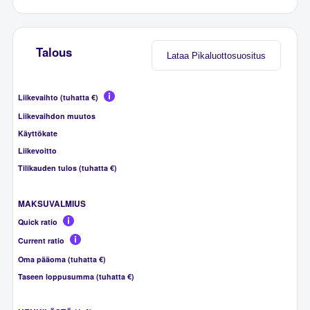
Talous
Lataa Pikaluottosuositus
Liikevaihto (tuhatta €)
Liikevaihdon muutos
Käyttökate
Liikevoitto
Tilikauden tulos (tuhatta €)
MAKSUVALMIUS
Quick ratio
Current ratio
Oma pääoma (tuhatta €)
Taseen loppusumma (tuhatta €)