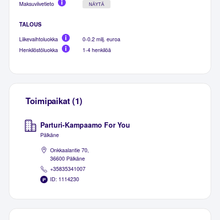
Maksuviivetieto
NÄYTÄ
TALOUS
Liikevaihtoluokka
0-0.2 milj. euroa
Henkilöstöluokka
1-4 henkilöä
Toimipaikat (1)
Parturi-Kampaamo For You
Pälkäne
Onkkaalantie 70,
36600 Pälkäne
+35835341007
ID: 1114230