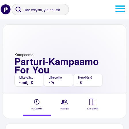
Kampaamo
Parturi-Kampaamo
For You
Liikevaihto
Liikevoitto
Henkilöstö
- milj. €
- %
- %
Perustiedot
Päättäjät
Toimipaikat