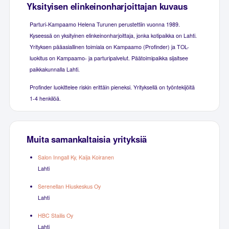
Yksityisen elinkeinonharjoittajan kuvaus
Parturi-Kampaamo Helena Turunen perustettiin vuonna 1989.
Kyseessä on yksityinen elinkeinonharjoittaja, jonka kotipaikka on Lahti.
Yrityksen pääasiallinen toimiala on Kampaamo (Profinder) ja TOL-
luokitus on Kampaamo- ja parturipalvelut. Päätoimipaikka sijaitsee
paikkakunnalla Lahti.
Profinder luokittelee riskin erittäin pieneksi. Yrityksellä on työntekijöitä
1-4 henkilöä.
Muita samankaltaisia yrityksiä
Salon Inngall Ky, Kaija Koiranen
Lahti
Serenellan Hiuskeskus Oy
Lahti
HBC Stailis Oy
Lahti