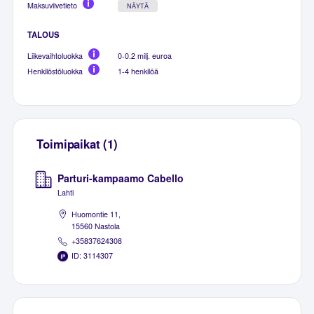
Maksuviivetieto
NÄYTÄ
TALOUS
Liikevaihtoluokka
0-0.2 milj. euroa
Henkilöstöluokka
1-4 henkilöä
Toimipaikat (1)
Parturi-kampaamo Cabello
Lahti
Huomontie 11,
15560 Nastola
+35837624308
ID: 3114307