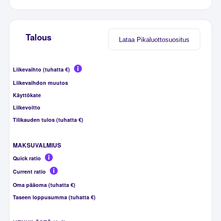
Talous
Lataa Pikaluottosuositus
Liikevaihto (tuhatta €)
Liikevaihdon muutos
Käyttökate
Liikevoitto
Tilikauden tulos (tuhatta €)
MAKSUVALMIUS
Quick ratio
Current ratio
Oma pääoma (tuhatta €)
Taseen loppusumma (tuhatta €)