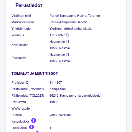
Perustiedot
Virallinen nimi
Parturi-Kampaamo Helena Turunen
Markkinointinimi
Parturi-kampaamo Cabello
Yhteisömuoto
Yksityinen elinkeinonharjoittaja
Y-tunnus
1116883-7
Huomontie 11
Käyntiosoite
15560 Nastola
Huomontie 11
Postiosoite
15560 Nastola
TOIMIALAT JA MUUT TIEDOT
Profinder ID
3114307
Päätoimiala (Profinder)
Kampaamo
Päätoimiala (TOL2025)
96210. Kampaamo- ja parturipalvelut
Perustettu
1989
WWW-osoite
Puhelin
+35837624308
Kasvuluokka
Riskiluokka
1