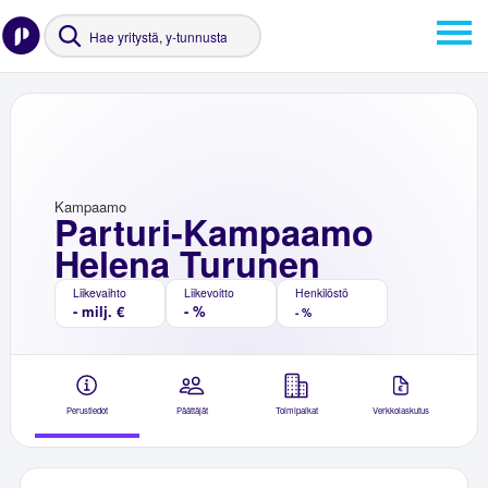
Kampaamo
Parturi-Kampaamo
Helena Turunen
Liikevaihto
Liikevoitto
Henkilöstö
- milj. €
- %
- %
Perustiedot
Päättäjät
Toimipaikat
Verkkolaskutus