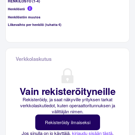
HENKILÖSTÖ (1-4)
Henkilöstö
Henkilöstön muutos
Liikevaihto per henkilö (tuhatta €)
Verkkolaskutus
Vain rekisteröityneille
Rekisteröidy, ja saat näkyville yrityksen tarkat
verkkolaskutiedot, kuten operaattoritunnuksen ja
välittäjän nimen.
Rekisteröidy ilmaiseksi
Jos sinulla on jo käyttäjä,
kirjaudu sisään tästä
.