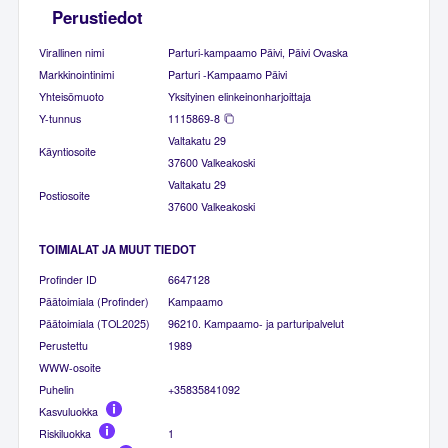
Perustiedot
Virallinen nimi
Parturi-kampaamo Päivi, Päivi Ovaska
Markkinointinimi
Parturi -Kampaamo Päivi
Yhteisömuoto
Yksityinen elinkeinonharjoittaja
Y-tunnus
1115869-8
Valtakatu 29
Käyntiosoite
37600 Valkeakoski
Valtakatu 29
Postiosoite
37600 Valkeakoski
TOIMIALAT JA MUUT TIEDOT
Profinder ID
6647128
Päätoimiala (Profinder)
Kampaamo
Päätoimiala (TOL2025)
96210. Kampaamo- ja parturipalvelut
Perustettu
1989
WWW-osoite
Puhelin
+35835841092
Kasvuluokka
Riskiluokka
1