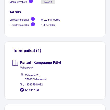
Maksuviivetieto
NÄYTÄ
TALOUS
Liikevaihtoluokka
0-0.2 milj. euroa
Henkilöstöluokka
1-4 henkilöä
Toimipaikat (1)
Parturi -Kampaamo Päivi
Valkeakoski
Valtakatu 29,
37600 Valkeakoski
+35835841092
ID: 6647128