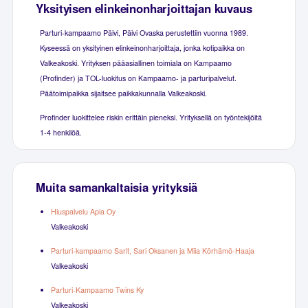
Yksityisen elinkeinonharjoittajan kuvaus
Parturi-kampaamo Päivi, Päivi Ovaska perustettiin vuonna 1989.
Kyseessä on yksityinen elinkeinonharjoittaja, jonka kotipaikka on
Valkeakoski. Yrityksen pääasiallinen toimiala on Kampaamo
(Profinder) ja TOL-luokitus on Kampaamo- ja parturipalvelut.
Päätoimipaikka sijaitsee paikkakunnalla Valkeakoski.
Profinder luokittelee riskin erittäin pieneksi. Yrityksellä on työntekijöitä
1-4 henkilöä.
Muita samankaltaisia yrityksiä
Hiuspalvelu Apia Oy
Valkeakoski
Parturi-kampaamo Sarit, Sari Oksanen ja Miia Körhämö-Haaja
Valkeakoski
Parturi-Kampaamo Twins Ky
Valkeakoski