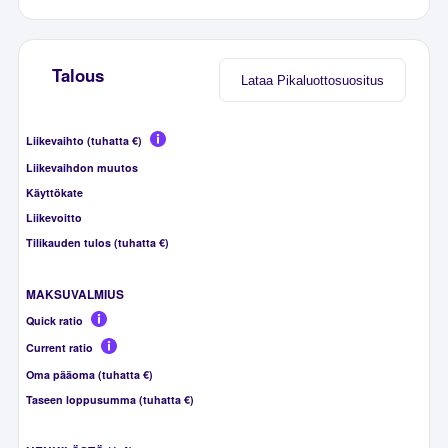
Talous
Lataa Pikaluottosuositus
Liikevaihto (tuhatta €)
Liikevaihdon muutos
Käyttökate
Liikevoitto
Tilikauden tulos (tuhatta €)
MAKSUVALMIUS
Quick ratio
Current ratio
Oma pääoma (tuhatta €)
Taseen loppusumma (tuhatta €)