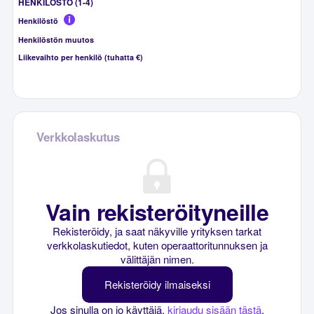
HENKILÖSTÖ (1-4)
Henkilöstö
Henkilöstön muutos
Liikevaihto per henkilö (tuhatta €)
Verkkolaskutus
Vain rekisteröityneille
Rekisteröidy, ja saat näkyville yrityksen tarkat
verkkolaskutiedot, kuten operaattoritunnuksen ja
välittäjän nimen.
Rekisteröidy ilmaiseksi
Jos sinulla on jo käyttäjä,
kirjaudu sisään tästä
.