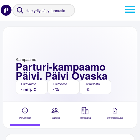
Kampaamo
Parturi-kampaamo
Päivi, Päivi Ovaska
Liikevaihto
Liikevoitto
Henkilöstö
- milj. €
- %
- %
Perustiedot
Päättäjät
Toimipaikat
Verkkolaskutus