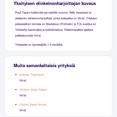
Yksityisen elinkeinonharjoittajan kuvaus
Pauli Tapani Kalliomäki perustettiin vuonna 1986. Kyseessä on
yksityinen elinkeinonharjoittaja, jonka kotipaikka on Virrat. Yrityksen
pääasiallinen toimiala on Maatalous (Profinder) ja TOL-luokitus on
Yhdistetty kasvinviljely ja kotieläintalous. Päätoimipaikka sijaitsee
paikkakunnalla Virrat.
Yrityksellä on työntekijöitä 1-4 henkilöä.
Muita samankaltaisia yrityksiä
Koivulan Tilayhtymä
Virrat
Virtanen Jouko Tapani
Virrat
Liminka Seppo Armas
Virrat