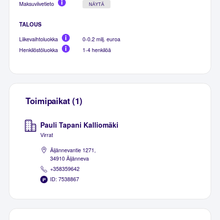
Maksuviivetieto
NÄYTÄ
TALOUS
Liikevaihtoluokka
0-0.2 milj. euroa
Henkilöstöluokka
1-4 henkilöä
Toimipaikat (1)
Pauli Tapani Kalliomäki
Virrat
Äijännevantie 1271,
34910 Äijänneva
+358359642
ID: 7538867