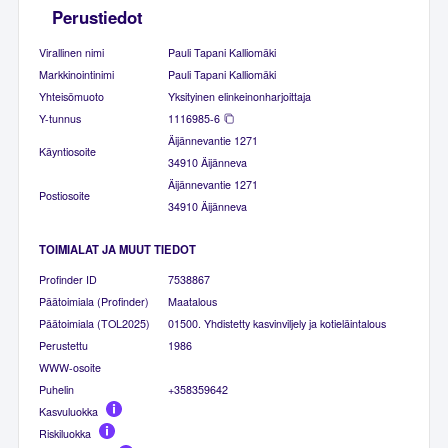
Perustiedot
Virallinen nimi
Pauli Tapani Kalliomäki
Markkinointinimi
Pauli Tapani Kalliomäki
Yhteisömuoto
Yksityinen elinkeinonharjoittaja
Y-tunnus
1116985-6
Äijännevantie 1271
Käyntiosoite
34910 Äijänneva
Äijännevantie 1271
Postiosoite
34910 Äijänneva
TOIMIALAT JA MUUT TIEDOT
Profinder ID
7538867
Päätoimiala (Profinder)
Maatalous
Päätoimiala (TOL2025)
01500. Yhdistetty kasvinviljely ja kotieläintalous
Perustettu
1986
WWW-osoite
Puhelin
+358359642
Kasvuluokka
Riskiluokka