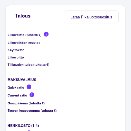
Talous
Lataa Pikaluottosuositus
Liikevaihto (tuhatta €)
Liikevaihdon muutos
Käyttökate
Liikevoitto
Tilikauden tulos (tuhatta €)
MAKSUVALMIUS
Quick ratio
Current ratio
Oma pääoma (tuhatta €)
Taseen loppusumma (tuhatta €)
HENKILÖSTÖ (1-4)