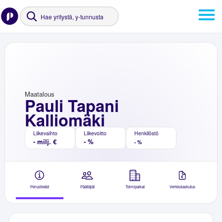
Maatalous
Pauli Tapani
Kalliomäki
Liikevaihto
Liikevoitto
Henkilöstö
- milj. €
- %
- %
Perustiedot
Päättäjät
Toimipaikat
Verkkolaskutus