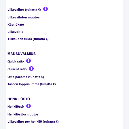
Liikevaihto (tuhatta €)
Liikevaihdon muutos
Käyttökate
Liikevoitto
Tilikauden tulos (tuhatta €)
MAKSUVALMIUS
Quick ratio
Current ratio
Oma pääoma (tuhatta €)
Taseen loppusumma (tuhatta €)
HENKILÖSTÖ
Henkilöstö
Henkilöstön muutos
Liikevaihto per henkilö (tuhatta €)