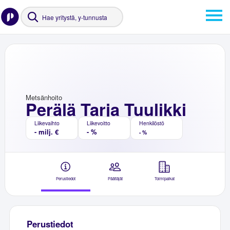
Metsänhoito
Perälä Tarja Tuulikki
Liikevaihto
Liikevoitto
Henkilöstö
- milj. €
- %
- %
Perustiedot
Päättäjät
Toimipaikat
Perustiedot