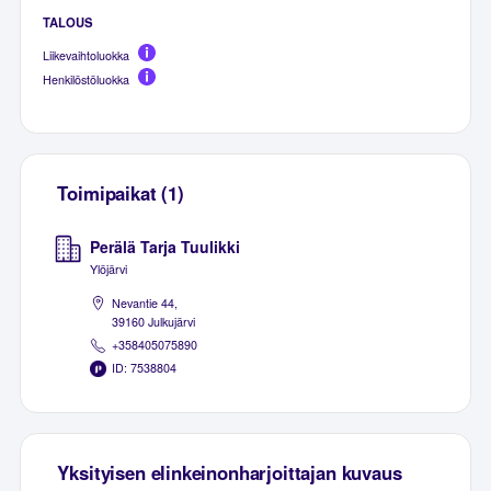
TALOUS
Liikevaihtoluokka
Henkilöstöluokka
Toimipaikat (1)
Perälä Tarja Tuulikki
Ylöjärvi
Nevantie 44,
39160 Julkujärvi
+358405075890
ID: 7538804
Yksityisen elinkeinonharjoittajan kuvaus