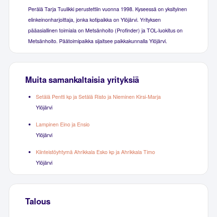
Perälä Tarja Tuulikki perustettiin vuonna 1998. Kyseessä on yksityinen
elinkeinonharjoittaja, jonka kotipaikka on Ylöjärvi. Yrityksen
pääasiallinen toimiala on Metsänhoito (Profinder) ja TOL-luokitus on
Metsänhoito. Päätoimipaikka sijaitsee paikkakunnalla Ylöjärvi.
Muita samankaltaisia yrityksiä
Setälä Pentti kp ja Setälä Risto ja Nieminen Kirsi-Marja
Ylöjärvi
Lampinen Eino ja Ensio
Ylöjärvi
Kiinteistöyhtymä Ahrikkala Esko kp ja Ahrikkala Timo
Ylöjärvi
Talous