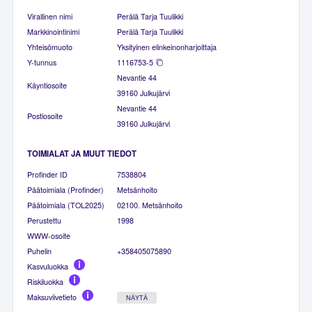
Virallinen nimi
Perälä Tarja Tuulikki
Markkinointinimi
Perälä Tarja Tuulikki
Yhteisömuoto
Yksityinen elinkeinonharjoittaja
Y-tunnus
1116753-5
Nevantie 44
Käyntiosoite
39160 Julkujärvi
Nevantie 44
Postiosoite
39160 Julkujärvi
TOIMIALAT JA MUUT TIEDOT
Profinder ID
7538804
Päätoimiala (Profinder)
Metsänhoito
Päätoimiala (TOL2025)
02100. Metsänhoito
Perustettu
1998
WWW-osoite
Puhelin
+358405075890
Kasvuluokka
Riskiluokka
Maksuviivetieto
NÄYTÄ