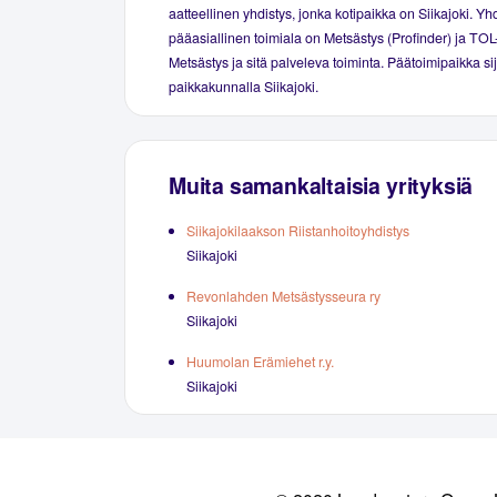
aatteellinen yhdistys, jonka kotipaikka on Siikajoki. Yh
pääasiallinen toimiala on Metsästys (Profinder) ja TOL
Metsästys ja sitä palveleva toiminta. Päätoimipaikka si
paikkakunnalla Siikajoki.
Muita samankaltaisia yrityksiä
Siikajokilaakson Riistanhoitoyhdistys
Siikajoki
Revonlahden Metsästysseura ry
Siikajoki
Huumolan Erämiehet r.y.
Siikajoki