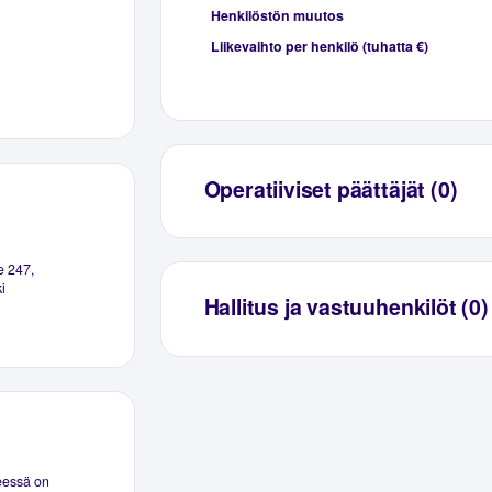
Henkilöstön muutos
Liikevaihto per henkilö (tuhatta €)
Operatiiviset päättäjät (0)
e 247,
i
Hallitus ja vastuuhenkilöt (0)
seessä on