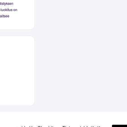
distyksen
-luokitus on
jaitsee