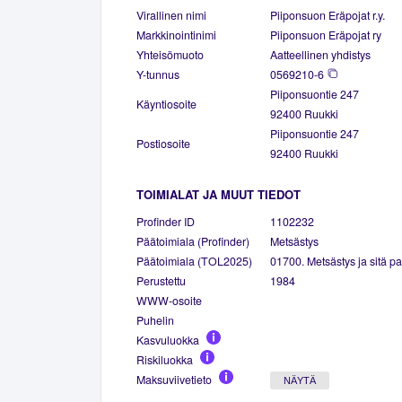
Virallinen nimi
Piiponsuon Eräpojat r.y.
Markkinointinimi
Piiponsuon Eräpojat ry
Yhteisömuoto
Aatteellinen yhdistys
Y-tunnus
0569210-6
Piiponsuontie 247
Käyntiosoite
92400 Ruukki
Piiponsuontie 247
Postiosoite
92400 Ruukki
TOIMIALAT JA MUUT TIEDOT
Profinder ID
1102232
Päätoimiala (Profinder)
Metsästys
Päätoimiala (TOL2025)
01700. Metsästys ja sitä pa
Perustettu
1984
WWW-osoite
Puhelin
Kasvuluokka
Riskiluokka
Maksuviivetieto
NÄYTÄ