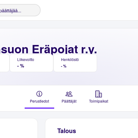
suon Eräpojat r.y.
Liikevoitto
Henkilöstö
- %
- %
Perustiedot
Päättäjät
Toimipaikat
Talous