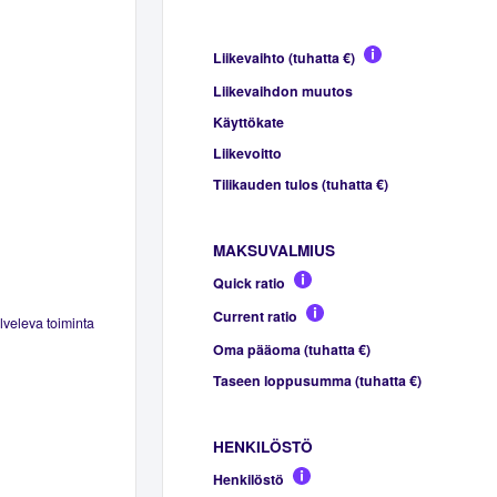
Liikevaihto (tuhatta €)
Liikevaihdon muutos
Käyttökate
Liikevoitto
Tilikauden tulos (tuhatta €)
MAKSUVALMIUS
Quick ratio
Current ratio
lveleva toiminta
Oma pääoma (tuhatta €)
Taseen loppusumma (tuhatta €)
HENKILÖSTÖ
Henkilöstö