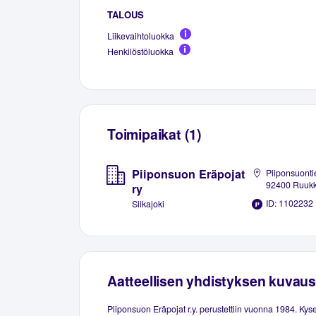
TALOUS
Liikevaihtoluokka
Henkilöstöluokka
Toimipaikat (1)
Piiponsuon Eräpojat
Piiponsuonti
92400 Ruukk
ry
ID: 1102232
Siikajoki
Aatteellisen yhdistyksen kuvaus
Piiponsuon Eräpojat r.y. perustettiin vuonna 1984. Ky