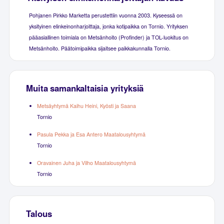
Pohjanen Pirkko Marketta perustettiin vuonna 2003. Kyseessä on
yksityinen elinkeinonharjoittaja, jonka kotipaikka on Tornio. Yrityksen
pääasiallinen toimiala on Metsänhoito (Profinder) ja TOL-luokitus on
Metsänhoito. Päätoimipaikka sijaitsee paikkakunnalla Tornio.
Muita samankaltaisia yrityksiä
Metsäyhtymä Kaihu Heini, Kyösti ja Saana
Tornio
Pasula Pekka ja Esa Antero Maatalousyhtymä
Tornio
Oravainen Juha ja Vilho Maatalousyhtymä
Tornio
Talous