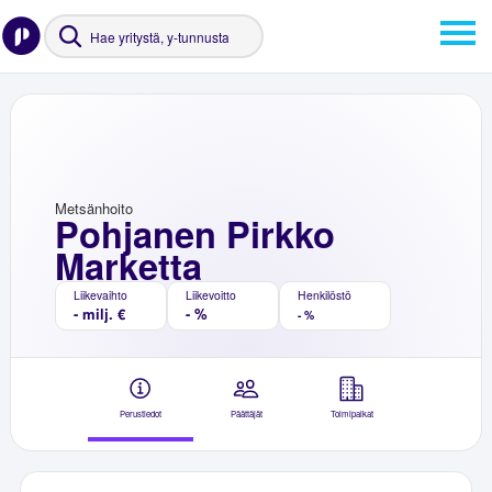
Metsänhoito
Pohjanen Pirkko
Marketta
Liikevaihto
Liikevoitto
Henkilöstö
- milj. €
- %
- %
Perustiedot
Päättäjät
Toimipaikat