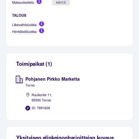
Maksuviivetieto
NÄYTÄ
TALOUS
Liikevaihtoluokka
Henkilöstöluokka
Toimipaikat (1)
Pohjanen Pirkko Marketta
Tornio
Rautiontie 11,
95590 Tornio
ID: 7691628
Yksityisen elinkeinonharjoittajan kuvaus