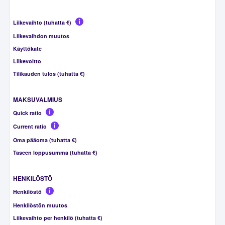
Liikevaihto (tuhatta €)
Liikevaihdon muutos
Käyttökate
Liikevoitto
Tilikauden tulos (tuhatta €)
MAKSUVALMIUS
Quick ratio
Current ratio
Oma pääoma (tuhatta €)
Taseen loppusumma (tuhatta €)
HENKILÖSTÖ
Henkilöstö
Henkilöstön muutos
Liikevaihto per henkilö (tuhatta €)