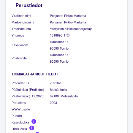
Perustiedot
Virallinen nimi
Pohjanen Pirkko Marketta
Markkinointinimi
Pohjanen Pirkko Marketta
Yhteisömuoto
Yksityinen elinkeinonharjoittaja
Y-tunnus
1818896-1
Rautiontie 11
Käyntiosoite
95590 Tornio
Rautiontie 11
Postiosoite
95590 Tornio
TOIMIALAT JA MUUT TIEDOT
Profinder ID
7691628
Päätoimiala (Profinder)
Metsänhoito
Päätoimiala (TOL2025)
02100. Metsänhoito
Perustettu
2003
WWW-osoite
Puhelin
Kasvuluokka
Riskiluokka