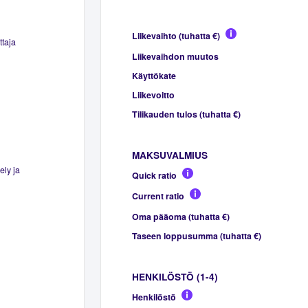
Liikevaihto (tuhatta €)
ttaja
Liikevaihdon muutos
Käyttökate
Liikevoitto
Tilikauden tulos (tuhatta €)
MAKSUVALMIUS
ely ja
Quick ratio
Current ratio
Oma pääoma (tuhatta €)
Taseen loppusumma (tuhatta €)
HENKILÖSTÖ (1-4)
Henkilöstö