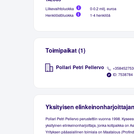
Liikevaihtoluokka
0-0.2 milj. euroa
Henkilöstöluokka
1-4 henkilöä
Toimipaikat (1)
Pollari Petri Pellervo
+358452753
ID: 7538784
Yksityisen elinkeinonharjoittaja
Pollari Petri Pellervo perustettiin vuonna 1998. Kysee
yksityinen elinkeinonharjoittaja, jonka kotipaikka on As
Yrityksen pääasiallinen toimiala on Maatalous (Profind