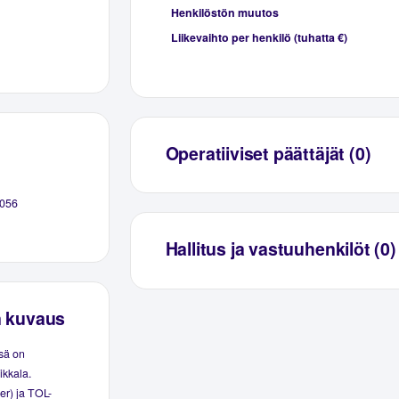
Henkilöstön muutos
Liikevaihto per henkilö (tuhatta €)
Operatiiviset päättäjät (0)
056
Hallitus ja vastuuhenkilöt (0)
n kuvaus
ssä on
ikkala.
er) ja TOL-