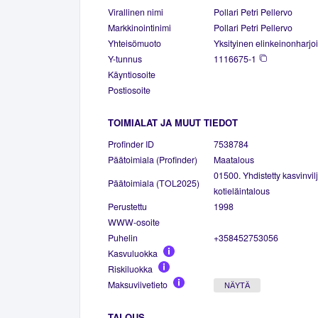
Virallinen nimi
Pollari Petri Pellervo
Markkinointinimi
Pollari Petri Pellervo
Yhteisömuoto
Yksityinen elinkeinonharjoi
Y-tunnus
1116675-1
Käyntiosoite
Postiosoite
TOIMIALAT JA MUUT TIEDOT
Profinder ID
7538784
Päätoimiala (Profinder)
Maatalous
01500. Yhdistetty kasvinvilj
Päätoimiala (TOL2025)
kotieläintalous
Perustettu
1998
WWW-osoite
Puhelin
+358452753056
Kasvuluokka
Riskiluokka
Maksuviivetieto
NÄYTÄ
TALOUS