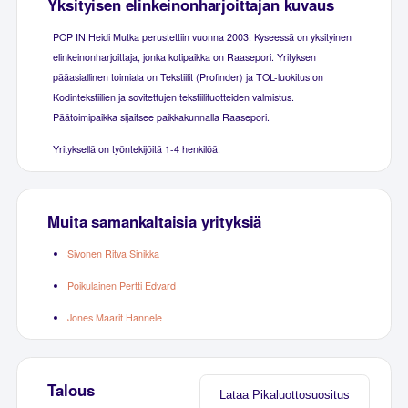
Yksityisen elinkeinonharjoittajan kuvaus
POP IN Heidi Mutka perustettiin vuonna 2003. Kyseessä on yksityinen
elinkeinonharjoittaja, jonka kotipaikka on Raasepori. Yrityksen
pääasiallinen toimiala on Tekstiilit (Profinder) ja TOL-luokitus on
Kodintekstiilien ja sovitettujen tekstiilituotteiden valmistus.
Päätoimipaikka sijaitsee paikkakunnalla Raasepori.
Yrityksellä on työntekijöitä 1-4 henkilöä.
Muita samankaltaisia yrityksiä
Sivonen Ritva Sinikka
Poikulainen Pertti Edvard
Jones Maarit Hannele
Talous
Lataa Pikaluottosuositus