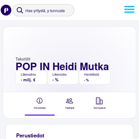
Tekstiilit
POP IN Heidi Mutka
Liikevaihto
Liikevoitto
Henkilöstö
- milj. €
- %
- %
Perustiedot
Päättäjät
Toimipaikat
Perustiedot