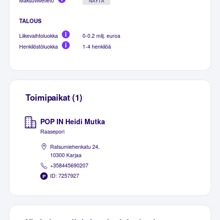
Maksuviivetieto
NÄYTÄ
TALOUS
Liikevaihtoluokka
0-0.2 milj. euroa
Henkilöstöluokka
1-4 henkilöä
Toimipaikat (1)
POP IN Heidi Mutka
Raasepori
Ratsumiehenkatu 24,
10300 Karjaa
+358445690207
ID: 7257927