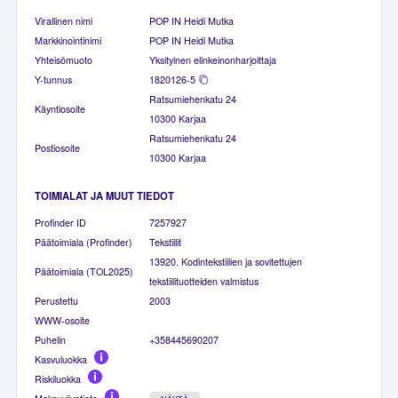
Virallinen nimi
POP IN Heidi Mutka
Markkinointinimi
POP IN Heidi Mutka
Yhteisömuoto
Yksityinen elinkeinonharjoittaja
Y-tunnus
1820126-5
Ratsumiehenkatu 24
Käyntiosoite
10300 Karjaa
Ratsumiehenkatu 24
Postiosoite
10300 Karjaa
TOIMIALAT JA MUUT TIEDOT
Profinder ID
7257927
Päätoimiala (Profinder)
Tekstiilit
13920. Kodintekstiilien ja sovitettujen
Päätoimiala (TOL2025)
tekstiilituotteiden valmistus
Perustettu
2003
WWW-osoite
Puhelin
+358445690207
Kasvuluokka
Riskiluokka