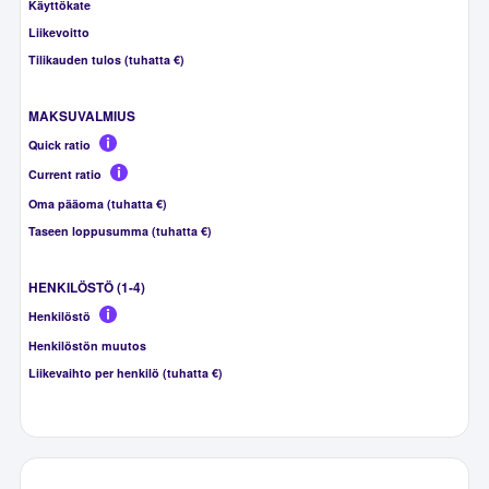
Käyttökate
Liikevoitto
Tilikauden tulos (tuhatta €)
MAKSUVALMIUS
Quick ratio
Current ratio
Oma pääoma (tuhatta €)
Taseen loppusumma (tuhatta €)
HENKILÖSTÖ (1-4)
Henkilöstö
Henkilöstön muutos
Liikevaihto per henkilö (tuhatta €)