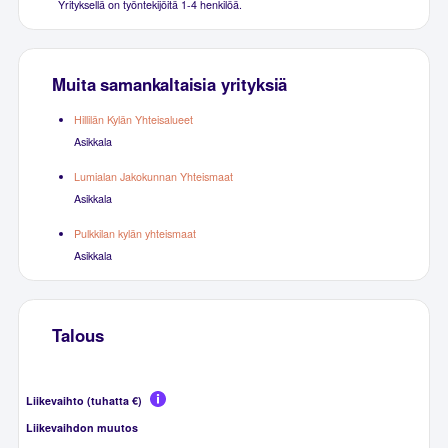
Yrityksellä on työntekijöitä 1-4 henkilöä.
Muita samankaltaisia yrityksiä
Hillilän Kylän Yhteisalueet
Asikkala
Lumialan Jakokunnan Yhteismaat
Asikkala
Pulkkilan kylän yhteismaat
Asikkala
Talous
Liikevaihto (tuhatta €)
Liikevaihdon muutos