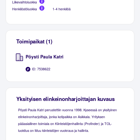
Liikevaihtoluokka
Henkilöstöluokka
1-4 henkilöä
Toimipaikat (1)
Pöysti Paula Katri
ID: 7538622
Yksityisen elinkeinonharjoittajan kuvaus
Pöysti Paula Katri perustettiin vuonna 1998. Kyseessä on yksityinen
elinkeinonharjoittaja, jonka kotipaikka on Asikkala. Yrityksen
pääasiallinen toimiala on Kiinteistöjenhallinta (Profinder) ja TOL-
luokitus on Muu kiinteistöjen vuokraus ja hallinta.