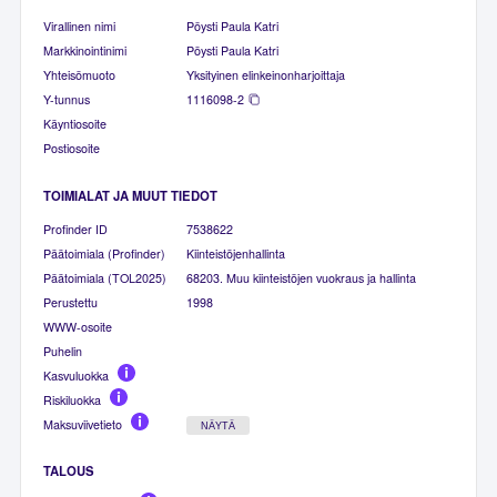
Virallinen nimi
Pöysti Paula Katri
Markkinointinimi
Pöysti Paula Katri
Yhteisömuoto
Yksityinen elinkeinonharjoittaja
Y-tunnus
1116098-2
Käyntiosoite
Postiosoite
TOIMIALAT JA MUUT TIEDOT
Profinder ID
7538622
Päätoimiala (Profinder)
Kiinteistöjenhallinta
Päätoimiala (TOL2025)
68203. Muu kiinteistöjen vuokraus ja hallinta
Perustettu
1998
WWW-osoite
Puhelin
Kasvuluokka
Riskiluokka
Maksuviivetieto
NÄYTÄ
TALOUS