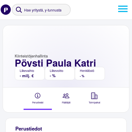
Kiinteistöjenhallinta
Pöysti Paula Katri
Liikevaihto
Liikevoitto
Henkilöstö
- milj. €
- %
- %
Perustiedot
Päättäjät
Toimipaikat
Perustiedot