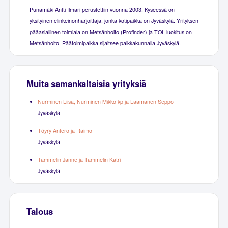
Punamäki Antti Ilmari perustettiin vuonna 2003. Kyseessä on
yksityinen elinkeinonharjoittaja, jonka kotipaikka on Jyväskylä. Yrityksen
pääasiallinen toimiala on Metsänhoito (Profinder) ja TOL-luokitus on
Metsänhoito. Päätoimipaikka sijaitsee paikkakunnalla Jyväskylä.
Muita samankaltaisia yrityksiä
Nurminen Liisa, Nurminen Mikko kp ja Laamanen Seppo
Jyväskylä
Töyry Antero ja Raimo
Jyväskylä
Tammelin Janne ja Tammelin Katri
Jyväskylä
Talous