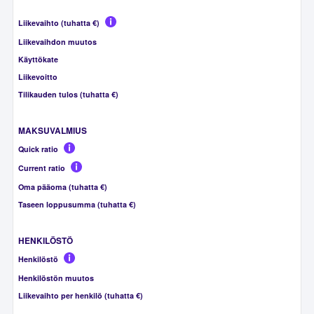
Liikevaihto (tuhatta €)
Liikevaihdon muutos
Käyttökate
Liikevoitto
Tilikauden tulos (tuhatta €)
MAKSUVALMIUS
Quick ratio
Current ratio
Oma pääoma (tuhatta €)
Taseen loppusumma (tuhatta €)
HENKILÖSTÖ
Henkilöstö
Henkilöstön muutos
Liikevaihto per henkilö (tuhatta €)