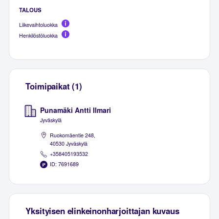
TALOUS
Liikevaihtoluokka
Henkilöstöluokka
Toimipaikat (1)
Punamäki Antti Ilmari
Jyväskylä
Ruokomäentie 248,
40530 Jyväskylä
+358405193532
ID: 7691689
Yksityisen elinkeinonharjoittajan kuvaus