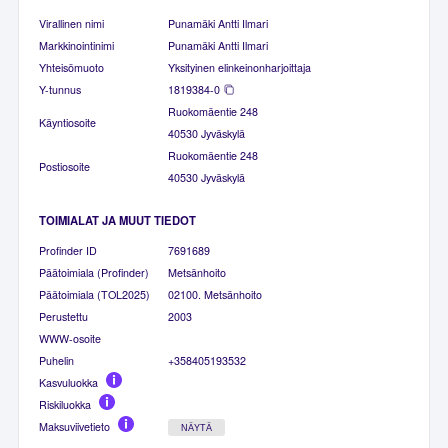
Virallinen nimi
Punamäki Antti Ilmari
Markkinointinimi
Punamäki Antti Ilmari
Yhteisömuoto
Yksityinen elinkeinonharjoittaja
Y-tunnus
1819384-0
Ruokomäentie 248
Käyntiosoite
40530 Jyväskylä
Ruokomäentie 248
Postiosoite
40530 Jyväskylä
TOIMIALAT JA MUUT TIEDOT
Profinder ID
7691689
Päätoimiala (Profinder)
Metsänhoito
Päätoimiala (TOL2025)
02100. Metsänhoito
Perustettu
2003
WWW-osoite
Puhelin
+358405193532
Kasvuluokka
Riskiluokka
Maksuviivetieto
NÄYTÄ