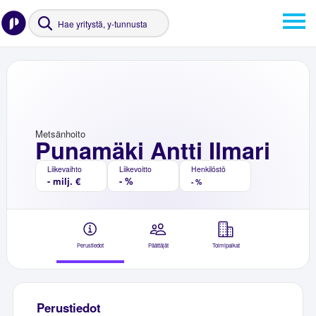
Metsänhoito
Punamäki Antti Ilmari
Liikevaihto
Liikevoitto
Henkilöstö
- milj. €
- %
- %
Perustiedot
Päättäjät
Toimipaikat
Perustiedot