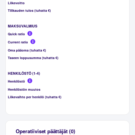
Liikevoitto
Tilikauden tulos (tuhatta €)
MAKSUVALMIUS
Quick ratio
Current ratio
Oma pääoma (tuhatta €)
Taseen loppusumma (tuhatta €)
HENKILÖSTÖ (1-4)
Henkilöstö
Henkilöstön muutos
Liikevaihto per henkilö (tuhatta €)
Operatiiviset päättäjät (0)