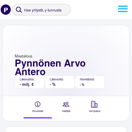
Maatalous
Pynnönen Arvo
Antero
Liikevaihto
Liikevoitto
Henkilöstö
- milj. €
- %
- %
Perustiedot
Päättäjät
Toimipaikat