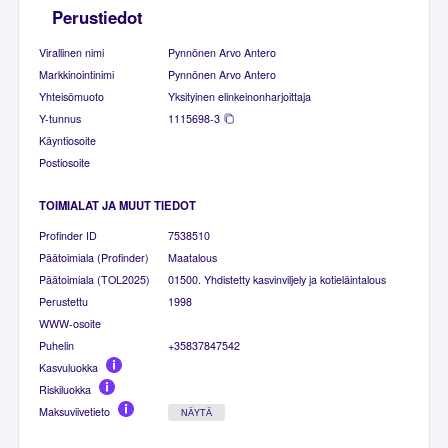
Perustiedot
Virallinen nimi
Pynnönen Arvo Antero
Markkinointinimi
Pynnönen Arvo Antero
Yhteisömuoto
Yksityinen elinkeinonharjoittaja
Y-tunnus
1115698-3
Käyntiosoite
Postiosoite
TOIMIALAT JA MUUT TIEDOT
Profinder ID
7538510
Päätoimiala (Profinder)
Maatalous
Päätoimiala (TOL2025)
01500. Yhdistetty kasvinviljely ja kotieläintalous
Perustettu
1998
WWW-osoite
Puhelin
+35837847542
Kasvuluokka
Riskiluokka
Maksuviivetieto
NÄYTÄ