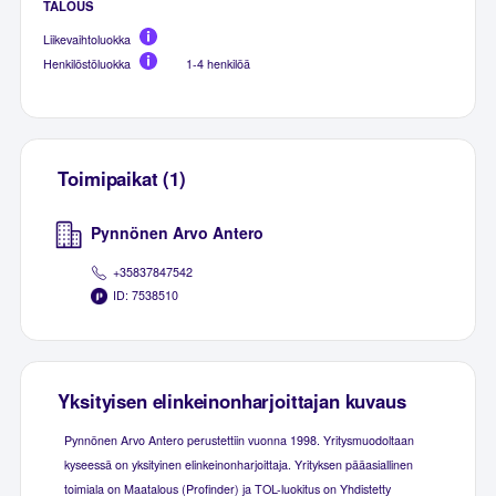
TALOUS
Liikevaihtoluokka
Henkilöstöluokka
1-4 henkilöä
Toimipaikat (1)
Pynnönen Arvo Antero
+35837847542
ID: 7538510
Yksityisen elinkeinonharjoittajan kuvaus
Pynnönen Arvo Antero perustettiin vuonna 1998. Yritysmuodoltaan
kyseessä on yksityinen elinkeinonharjoittaja. Yrityksen pääasiallinen
toimiala on Maatalous (Profinder) ja TOL-luokitus on Yhdistetty