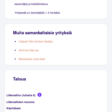
kasvinviljely ja kotieläintalous.
Yrityksellä on työntekijöitä 1-4 henkilöä.
Muita samankaltaisia yrityksiä
Tallqvist Otto Herbert dödsbo
Vierimaa Sipo kp
Metsävainio Jussi Iisak
Talous
Liikevaihto (tuhatta €)
Liikevaihdon muutos
Käyttökate