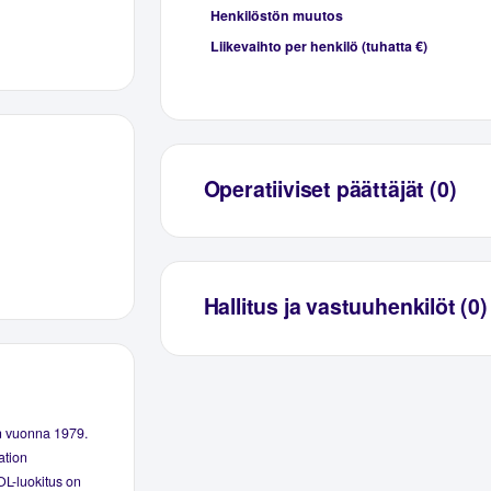
Henkilöstön muutos
Liikevaihto per henkilö (tuhatta €)
Operatiiviset päättäjät (0)
Hallitus ja vastuuhenkilöt (0)
n vuonna 1979.
ation
OL-luokitus on