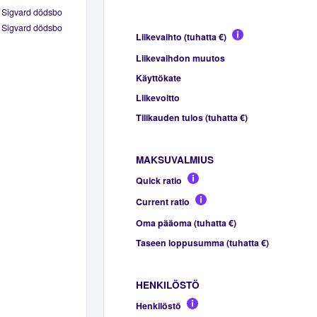
 Sigvard dödsbo
 Sigvard dödsbo
Liikevaihto (tuhatta €)
Liikevaihdon muutos
Käyttökate
Liikevoitto
Tilikauden tulos (tuhatta €)
MAKSUVALMIUS
Quick ratio
Current ratio
Oma pääoma (tuhatta €)
Taseen loppusumma (tuhatta €)
HENKILÖSTÖ
Henkilöstö