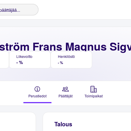
ström Frans Magnus Sig
Liikevoitto
Henkilöstö
- %
- %
Perustiedot
Päättäjät
Toimipaikat
Talous