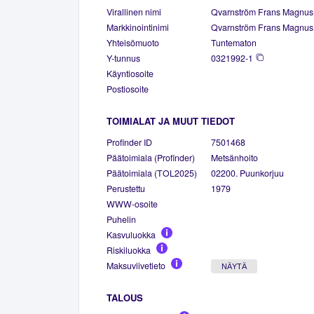
Virallinen nimi
Qvarnström Frans Magnus
Markkinointinimi
Qvarnström Frans Magnus
Yhteisömuoto
Tuntematon
Y-tunnus
0321992-1
Käyntiosoite
Postiosoite
TOIMIALAT JA MUUT TIEDOT
Profinder ID
7501468
Päätoimiala (Profinder)
Metsänhoito
Päätoimiala (TOL2025)
02200. Puunkorjuu
Perustettu
1979
WWW-osoite
Puhelin
Kasvuluokka
Riskiluokka
Maksuviivetieto
NÄYTÄ
TALOUS