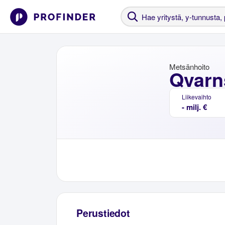
Metsänhoito
Qvarn
Liikevaihto
- milj. €
Perustiedot