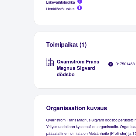
Liikevaihtoluokka
Henkilöstöluokka
Toimipaikat (1)
Qvarnström Frans
ID: 7501468
Magnus Sigvard
dödsbo
Organisaation kuvaus
Qvarnström Frans Magnus Sigvard dödsbo perustettii
Yritysmuodoltaan kyseessä on organisaatio. Organisa
pääasiallinen toimiala on Metsänhoito (Profinder) ja T