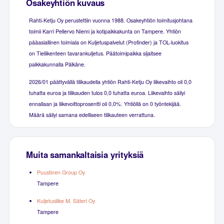
Osakeyhtiön kuvaus
Rahti-Ketju Oy perustettiin vuonna 1988. Osakeyhtiön toimitusjohtana
toimii Karri Pellervo Niemi ja kotipaikkakunta on Tampere. Yhtiön
pääasiallinen toimiala on Kuljetuspalvelut (Profinder) ja TOL-luokitus
on Tieliikenteen tavarankuljetus. Päätoimipaikka sijaitsee
paikkakunnalla Pälkäne.
2026/01 päättyvällä tilikaudella yhtiön Rahti-Ketju Oy liikevaihto oli 0,0
tuhatta euroa ja tilikauden tulos 0,0 tuhatta euroa. Liikevaihto säilyi
ennallaan ja liikevoittoprosentti oli 0,0%. Yhtiöllä on 0 työntekijää.
Määrä säilyi samana edelliseen tilikauteen verrattuna.
Muita samankaltaisia yrityksiä
Puustinen Group Oy
Tampere
Kuljetusliike M. Säteri Oy
Tampere