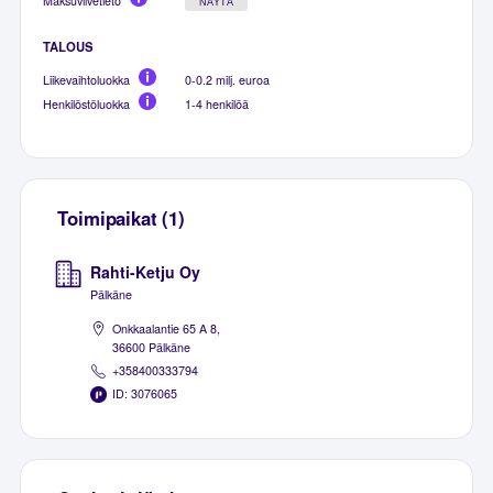
Maksuviivetieto
NÄYTÄ
TALOUS
Liikevaihtoluokka
0-0.2 milj. euroa
Henkilöstöluokka
1-4 henkilöä
Toimipaikat (1)
Rahti-Ketju Oy
Pälkäne
Onkkaalantie 65 A 8,
36600 Pälkäne
+358400333794
ID: 3076065