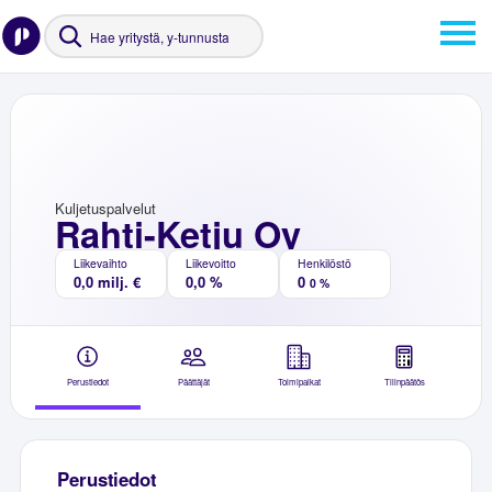
Kuljetuspalvelut
Rahti-Ketju Oy
Liikevaihto
Liikevoitto
Henkilöstö
0,0 milj. €
0,0 %
0
0 %
Perustiedot
Päättäjät
Toimipaikat
Tilinpäätös
Perustiedot