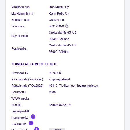
Virallinen nimi
Rahti-Ketju Oy
Markkinointinimi
Rahti-Ketju Oy
Yhteisömuoto
Osakeyhtiö
Y-tunnus
0691726-6
Onkkaalantie 65 A 8
Käyntiosoite
36600 Pälkäne
Onkkaalantie 65 A 8
Postiosoite
36600 Pälkäne
TOIMIALAT JA MUUT TIEDOT
Profinder ID
3076065
Päätoimiala (Profinder)
Kuljetuspalvelut
Päätoimiala (TOL2025)
49410. Tieliikenteen tavarankuljetus
Perustettu
1988
WWW-osoite
Puhelin
+358400333794
Talousprofiilit
Kasvuluokka
Riskiluokka