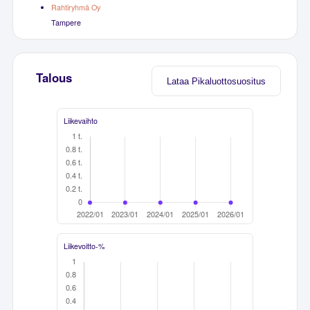
Rahtiryhmä Oy
Tampere
Talous
Lataa Pikaluottosuositus
Liikevaihto
Liikevoitto-%