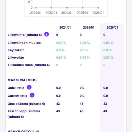
2024/01
2025/01
2026/01
Liikevaihto (tuhatta €)
0
0
0
Liikevaihdon muutos
0.00 %
0.00 %
0.00 %
Käyttökate
0.0 %
0.0 %
0.0 %
Liikevoitto
0.00 %
0.00 %
0.00 %
Tilikauden tulos (tuhatta €)
0
0
0
MAKSUVALMIUS
Quick ratio
0.0
0.0
0.0
Current ratio
0.0
0.0
0.0
Oma pääoma (tuhatta €)
43
43
43
Taseen loppusumma
43
43
43
(tuhatta €)
HENKILÖSTÖ (1-4)