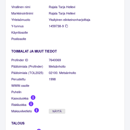
Virallinen nimi
Rajala Tarja Hellevi
Markkinointinimi
Rajala Tarja Hellevi
Yhteisömuoto
Yksityinen elinkeinonharjoittaja
Y-tunnus
1459738-9
Käyntiosoite
Postiosoite
TOIMIALAT JA MUUT TIEDOT
Profinder ID
7640069
Päätoimiala (Profinder)
Metsänhoito
Päätoimiala (TOL2025)
02100. Metsänhoito
Perustettu
1998
WWW-osoite
Puhelin
Kasvuluokka
Riskiluokka
Maksuviivetieto
NÄYTÄ
TALOUS