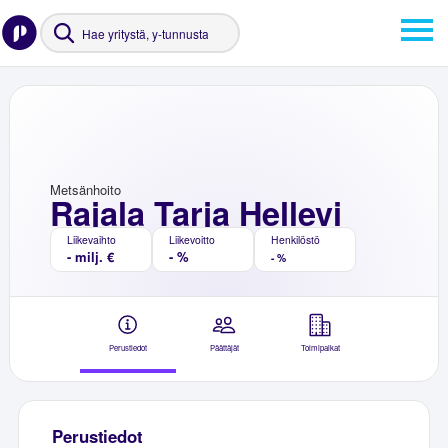
Metsänhoito
Rajala Tarja Hellevi
Liikevaihto
Liikevoitto
Henkilöstö
- milj. €
- %
- %
Perustiedot
Päättäjät
Toimipaikat
Perustiedot