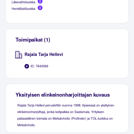
Liikevaihtoluokka
Henkilöstöluokka
Toimipaikat (1)
Rajala Tarja Hellevi
ID: 7640069
Yksityisen elinkeinonharjoittajan kuvaus
Rajala Tarja Hellevi perustettiin vuonna 1998. Kyseessä on yksityinen
elinkeinonharjoittaja, jonka kotipaikka on Sastamala. Yrityksen
pääasiallinen toimiala on Metsänhoito (Profinder) ja TOL-luokitus on
Metsänhoito.