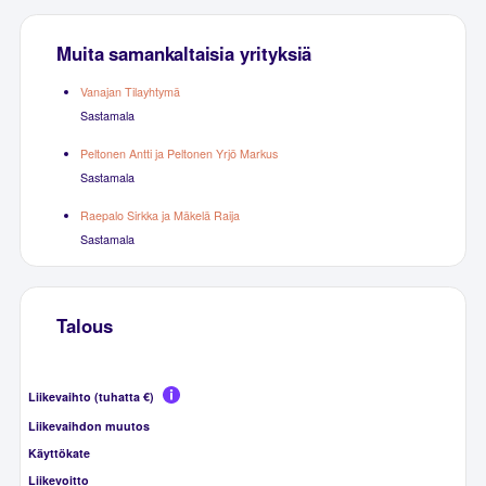
Muita samankaltaisia yrityksiä
Vanajan Tilayhtymä
Sastamala
Peltonen Antti ja Peltonen Yrjö Markus
Sastamala
Raepalo Sirkka ja Mäkelä Raija
Sastamala
Talous
Liikevaihto (tuhatta €)
Liikevaihdon muutos
Käyttökate
Liikevoitto