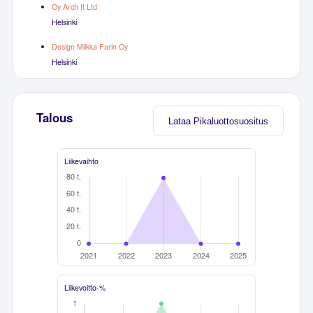
Oy Arch It Ltd
Helsinki
Design Miikka Farin Oy
Helsinki
Talous
Lataa Pikaluottosuositus
Liikevaihto
Liikevoitto-%