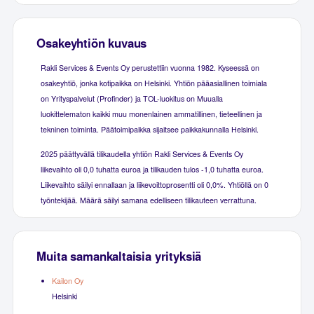
Osakeyhtiön kuvaus
Rakli Services & Events Oy perustettiin vuonna 1982. Kyseessä on
osakeyhtiö, jonka kotipaikka on Helsinki. Yhtiön pääasiallinen toimiala
on Yrityspalvelut (Profinder) ja TOL-luokitus on Muualla
luokittelematon kaikki muu monenlainen ammatillinen, tieteellinen ja
tekninen toiminta. Päätoimipaikka sijaitsee paikkakunnalla Helsinki.
2025 päättyvällä tilikaudella yhtiön Rakli Services & Events Oy
liikevaihto oli 0,0 tuhatta euroa ja tilikauden tulos -1,0 tuhatta euroa.
Liikevaihto säilyi ennallaan ja liikevoittoprosentti oli 0,0%. Yhtiöllä on 0
työntekijää. Määrä säilyi samana edelliseen tilikauteen verrattuna.
Muita samankaltaisia yrityksiä
Kailon Oy
Helsinki