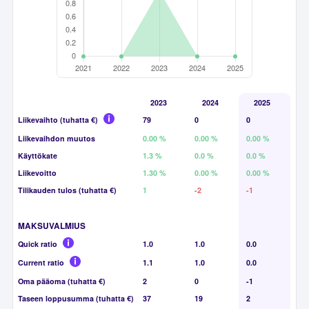
2023
2024
2025
Liikevaihto (tuhatta €)
79
0
0
Liikevaihdon muutos
0.00 %
0.00 %
0.00 %
Käyttökate
1.3 %
0.0 %
0.0 %
Liikevoitto
1.30 %
0.00 %
0.00 %
Tilikauden tulos (tuhatta €)
1
-2
-1
MAKSUVALMIUS
Quick ratio
1.0
1.0
0.0
Current ratio
1.1
1.0
0.0
Oma pääoma (tuhatta €)
2
0
-1
Taseen loppusumma (tuhatta €)
37
19
2