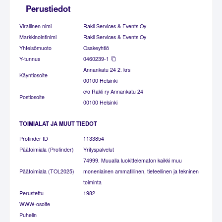
Perustiedot
Virallinen nimi
Rakli Services & Events Oy
Markkinointinimi
Rakli Services & Events Oy
Yhteisömuoto
Osakeyhtiö
Y-tunnus
0460239-1
Annankatu 24 2. krs
Käyntiosoite
00100 Helsinki
c/o Rakli ry Annankatu 24
Postiosoite
00100 Helsinki
TOIMIALAT JA MUUT TIEDOT
Profinder ID
1133854
Päätoimiala (Profinder)
Yrityspalvelut
74999. Muualla luokittelematon kaikki muu
Päätoimiala (TOL2025)
monenlainen ammatillinen, tieteellinen ja tekninen
toiminta
Perustettu
1982
WWW-osoite
Puhelin