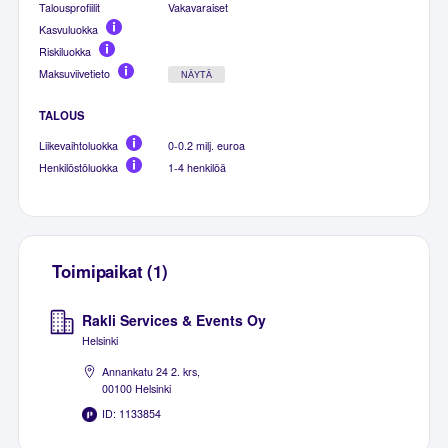
Talousprofiilit
Vakavaraiset
Kasvuluokka
Riskiluokka
Maksuviivetieto
NÄYTÄ
TALOUS
Liikevaihtoluokka
0-0.2 milj. euroa
Henkilöstöluokka
1-4 henkilöä
Toimipaikat (1)
Rakli Services & Events Oy
Helsinki
Annankatu 24 2. krs,
00100 Helsinki
ID: 1133854