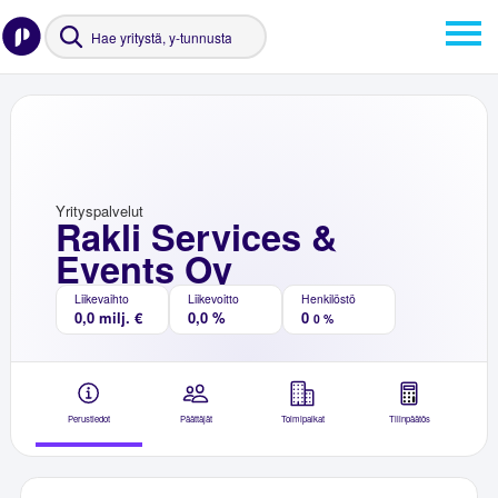
Yrityspalvelut
Rakli Services &
Events Oy
Liikevaihto
Liikevoitto
Henkilöstö
0,0 milj. €
0,0 %
0
0 %
Perustiedot
Päättäjät
Toimipaikat
Tilinpäätös