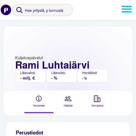
Kuljetuspalvelut
Rami Luhtajärvi
Liikevaihto
Liikevoitto
Henkilöstö
- milj. €
- %
- %
Perustiedot
Päättäjät
Toimipaikat
Perustiedot