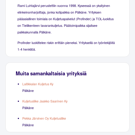
Rami Luhtajärvi perustettiin vuonna 1998. Kyseessä on yksityinen
elinkeinonharjoittaja, jonka kotipaikka on Pälkäne. Yrityksen
pääasiallinen toimiala on Kuljetuspalvelut (Profinder) ja TOL-luokitus
on Tieliikenteen tavarankuljetus. Päätoimipaikka sijaitsee
paikkakunnalla Pälkäne.
Profinder luokittelee riskin erittäin pieneksi. Yrityksellä on työntekijöitä
1-4 henkilöä.
Muita samankaltaisia yrityksiä
Laitikkalan Kuljetus Ky
Pälkäne
Kuljetusliike Jaakko Saarinen Ky
Pälkäne
Pekka Järvinen Oy Kuljetusliike
Pälkäne