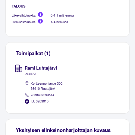
TALOUS
Liikevaihtoluokka
0.4-1 milj. euroa
Henkilöstöluokka
1-4 henkilöä
Toimipaikat (1)
Rami Luhtajärvi
Pälkäne
Kortteenpohjantie 300,
36910 Rautajärvi
+358407293514
ID: 3203010
Yksityisen elinkeinonharjoittajan kuvaus