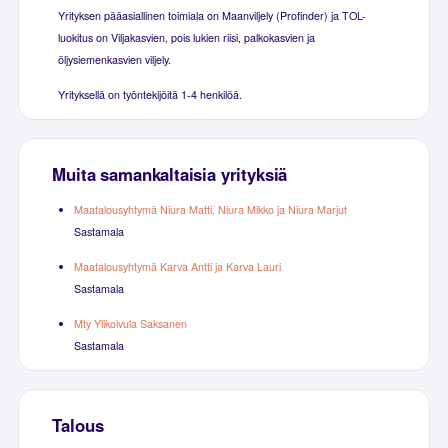
Yrityksen pääasiallinen toimiala on Maanviljely (Profinder) ja TOL-
luokitus on Viljakasvien, pois lukien riisi, palkokasvien ja
öljysiemenkasvien viljely.
Yrityksellä on työntekijöitä 1-4 henkilöä.
Muita samankaltaisia yrityksiä
Maatalousyhtymä Niura Matti, Niura Mikko ja Niura Marjut
Sastamala
Maatalousyhtymä Karva Antti ja Karva Lauri
Sastamala
Mty Ylikoivula Saksanen
Sastamala
Talous