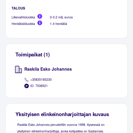
TALOUS
Liikevaihtoluokka
0-0.2 milj. euroa
Henkilöstöluokka
1-4 henkilöä
Toimipaikat (1)
Raskila Esko Johannes
+35835185230
ID: 7538521
Yksityisen elinkeinonharjoittajan kuvaus
Raskila Esko Johannes perustettiin vuonna 1998. Kyseessä on
yksityinen elinkeinonharjoittaja, jonka kotipaikka on Sastamala.