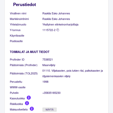
Perustiedot
Virallinen nimi
Raskila Esko Johannes
Markkinointinimi
Raskila Esko Johannes
Yhteisömuoto
Yksityinen elinkeinonharjoittaja
Y-tunnus
1115722-2
Käyntiosoite
Postiosoite
TOIMIALAT JA MUUT TIEDOT
Profinder ID
7538521
Päätoimiala (Profinder)
Maanviljely
01110. Viljakasvien, pois lukien riisi, palkokasvien ja
Päätoimiala (TOL2025)
öljysiemenkasvien viljely
Perustettu
1998
WWW-osoite
Puhelin
+35835185230
Kasvuluokka
Riskiluokka
Maksuviivetieto
NÄYTÄ