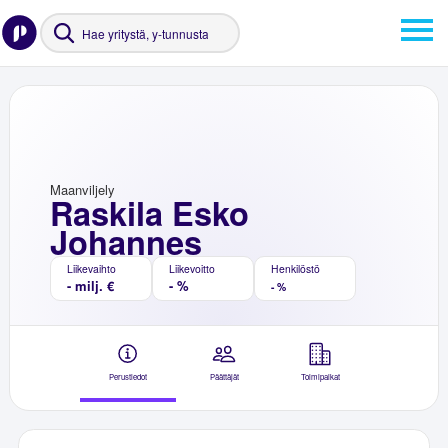
Maanviljely
Raskila Esko
Johannes
Liikevaihto
Liikevoitto
Henkilöstö
- milj. €
- %
- %
Perustiedot
Päättäjät
Toimipaikat