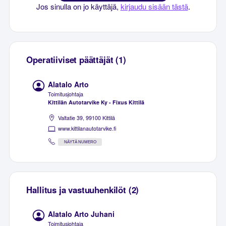
Jos sinulla on jo käyttäjä,
kirjaudu sisään tästä
.
Operatiiviset päättäjät (1)
Alatalo Arto
Toimitusjohtaja
Kittilän Autotarvike Ky - Fixus Kittilä
Valtatie 39, 99100 Kittilä
www.kittilanautotarvike.fi
NÄYTÄ NUMERO
Hallitus ja vastuuhenkilöt (2)
Alatalo Arto Juhani
Toimitusjohtaja