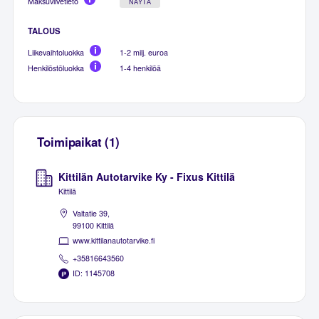
Maksuviivetieto
NÄYTÄ
TALOUS
Liikevaihtoluokka
1-2 milj. euroa
Henkilöstöluokka
1-4 henkilöä
Toimipaikat (1)
Kittilän Autotarvike Ky - Fixus Kittilä
Kittilä
Valtatie 39,
99100 Kittilä
www.kittilanautotarvike.fi
+35816643560
ID: 1145708