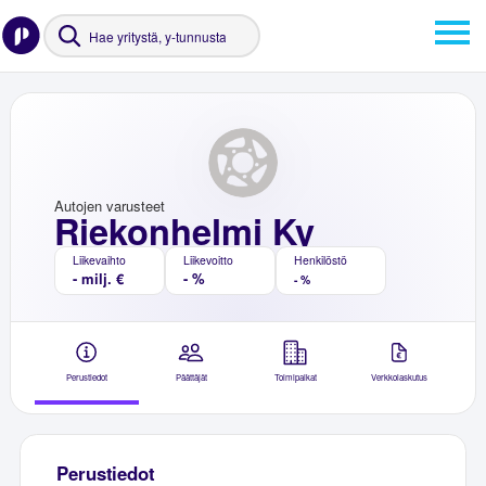
Autojen varusteet
Riekonhelmi Ky
Liikevaihto
Liikevoitto
Henkilöstö
- milj. €
- %
- %
Perustiedot
Päättäjät
Toimipaikat
Verkkolaskutus
Perustiedot