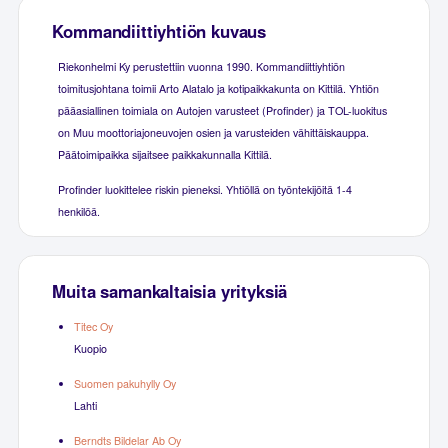
Kommandiittiyhtiön kuvaus
Riekonhelmi Ky perustettiin vuonna 1990. Kommandiittiyhtiön
toimitusjohtana toimii Arto Alatalo ja kotipaikkakunta on Kittilä. Yhtiön
pääasiallinen toimiala on Autojen varusteet (Profinder) ja TOL-luokitus
on Muu moottoriajoneuvojen osien ja varusteiden vähittäiskauppa.
Päätoimipaikka sijaitsee paikkakunnalla Kittilä.
Profinder luokittelee riskin pieneksi. Yhtiöllä on työntekijöitä 1-4
henkilöä.
Muita samankaltaisia yrityksiä
Titec Oy
Kuopio
Suomen pakuhylly Oy
Lahti
Berndts Bildelar Ab Oy