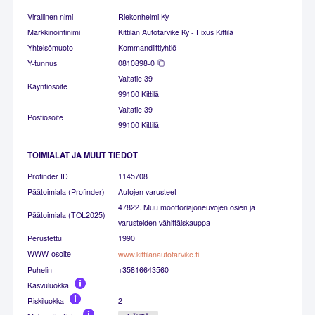
Virallinen nimi
Riekonhelmi Ky
Markkinointinimi
Kittilän Autotarvike Ky - Fixus Kittilä
Yhteisömuoto
Kommandiittiyhtiö
Y-tunnus
0810898-0
Valtatie 39
Käyntiosoite
99100 Kittilä
Valtatie 39
Postiosoite
99100 Kittilä
TOIMIALAT JA MUUT TIEDOT
Profinder ID
1145708
Päätoimiala (Profinder)
Autojen varusteet
47822. Muu moottoriajoneuvojen osien ja
Päätoimiala (TOL2025)
varusteiden vähittäiskauppa
Perustettu
1990
WWW-osoite
www.kittilanautotarvike.fi
Puhelin
+35816643560
Kasvuluokka
Riskiluokka
2