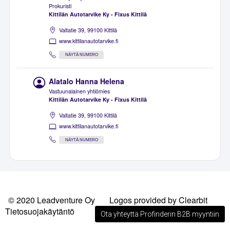
Prokuristi
Kittilän Autotarvike Ky - Fixus Kittilä
Valtatie 39, 99100 Kittilä
www.kittilanautotarvike.fi
NÄYTÄ NUMERO
Alatalo Hanna Helena
Vastuunalainen yhtiömies
Kittilän Autotarvike Ky - Fixus Kittilä
Valtatie 39, 99100 Kittilä
www.kittilanautotarvike.fi
NÄYTÄ NUMERO
© 2020 Leadventure Oy
Logos provided by Clearbit
Tietosuojakäytäntö
Ota yhteyttä Profinderin B2B myyntiin