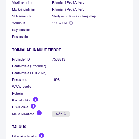
Virallinen nimi
Ritoniemi Petri Antero
Markkinointinimi
Ritoniemi Petri Antero
Yhteisömuoto
Yksityinen elinkeinonharjoittaja
Y-tunnus
1116777-0
Käyntiosoite
Postiosoite
TOIMIALAT JA MUUT TIEDOT
Profinder ID
7538813
Päätoimiala (Profinder)
Päätoimiala (TOL2025)
Perustettu
1998
WWW-osoite
Puhelin
Kasvuluokka
Riskiluokka
Maksuviivetieto
NÄYTÄ
TALOUS
Liikevaihtoluokka