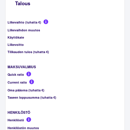
Talous
Liikevaihto (tuhatta €)
Liikevaihdon muutos
Käyttökate
Liikevoitto
Tilikauden tulos (tuhatta €)
MAKSUVALMIUS
Quick ratio
Current ratio
Oma pääoma (tuhatta €)
Taseen loppusumma (tuhatta €)
HENKILÖSTÖ
Henkilöstö
Henkilöstön muutos