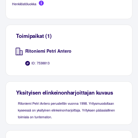
Henkilöstöluokka
Toimipaikat (1)
Ritoniemi Petri Antero
ID: 7538813
Yksityisen elinkeinonharjoittajan kuvaus
Ritoniemi Petri Antero perustettiin vuonna 1998. Yritysmuodoltaan
kyseessä on yksityinen elinkeinonharjoittaja. Yrityksen pääasiallinen
toimiala on tuntematon.