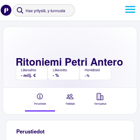
Ritoniemi Petri Antero
Liikevaihto
Liikevoitto
Henkilöstö
- milj. €
- %
- %
Perustiedot
Päättäjät
Toimipaikat
Perustiedot