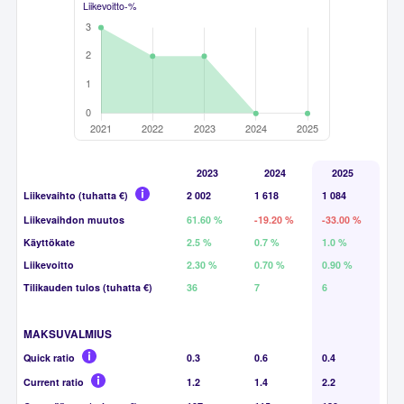
Liikevoitto-%
2023
2024
2025
Liikevaihto (tuhatta €)
2 002
1 618
1 084
Liikevaihdon muutos
61.60 %
-19.20 %
-33.00 %
Käyttökate
2.5 %
0.7 %
1.0 %
Liikevoitto
2.30 %
0.70 %
0.90 %
Tilikauden tulos (tuhatta €)
36
7
6
MAKSUVALMIUS
Quick ratio
0.3
0.6
0.4
Current ratio
1.2
1.4
2.2