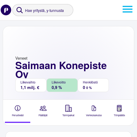
Veneet
Saimaan Konepiste
Oy
Liikevaihto
Liikevoitto
Henkilöstö
1,1 milj. €
0,9 %
0
0 %
Perustiedot
Päättäjät
Toimipaikat
Verkkolaskutus
Tilinpäätös