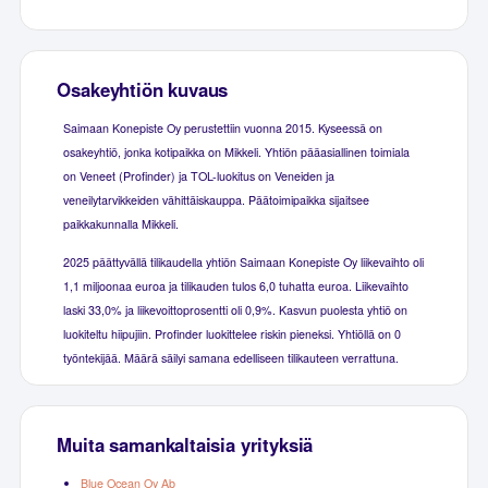
Osakeyhtiön kuvaus
Saimaan Konepiste Oy perustettiin vuonna 2015. Kyseessä on
osakeyhtiö, jonka kotipaikka on Mikkeli. Yhtiön pääasiallinen toimiala
on Veneet (Profinder) ja TOL-luokitus on Veneiden ja
veneilytarvikkeiden vähittäiskauppa. Päätoimipaikka sijaitsee
paikkakunnalla Mikkeli.
2025 päättyvällä tilikaudella yhtiön Saimaan Konepiste Oy liikevaihto oli
1,1 miljoonaa euroa ja tilikauden tulos 6,0 tuhatta euroa. Liikevaihto
laski 33,0% ja liikevoittoprosentti oli 0,9%. Kasvun puolesta yhtiö on
luokiteltu hiipujiin. Profinder luokittelee riskin pieneksi. Yhtiöllä on 0
työntekijää. Määrä säilyi samana edelliseen tilikauteen verrattuna.
Muita samankaltaisia yrityksiä
Blue Ocean Oy Ab