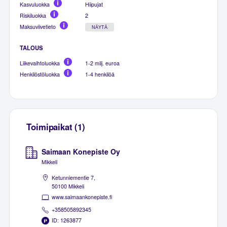
Kasvuluokka
Hiipujat
Riskiluokka
2
Maksuviivetieto
NÄYTÄ
TALOUS
Liikevaihtoluokka
1-2 milj. euroa
Henkilöstöluokka
1-4 henkilöä
Toimipaikat (1)
Saimaan Konepiste Oy
Mikkeli
Ketunniementie 7,
50100 Mikkeli
www.saimaankonepiste.fi
+358505892345
ID: 1263877