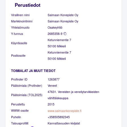
Perustiedot
Virallinen nimi
Saimaan Konepiste Oy
Markkinointinimi
Saimaan Konepiste Oy
Yhteisömuoto
Osakeyhtiö
Y-tunnus
2685358-9
Ketunniementie 7
Käyntiosoite
50100 Mikkeli
Ketunniementie 7
Postiosoite
50100 Mikkeli
TOIMIALAT JA MUUT TIEDOT
Profinder ID
1263877
Päätoimiala (Profinder)
Veneet
47631. Veneiden ja veneilytarvikkeiden
Päätoimiala (TOL2025)
vähittäiskauppa
Perustettu
2015
WWW-osoite
www.saimaankonepiste.fi
Puhelin
+358505892345
Talousprofiilit
Kannattavuuden kivijalat