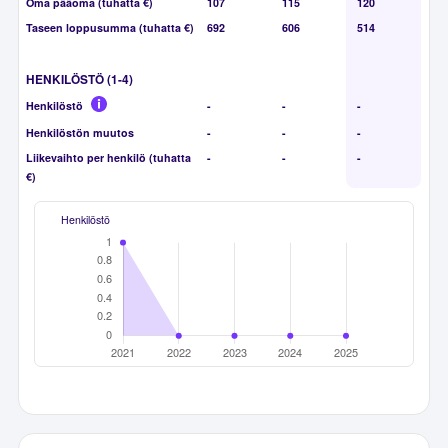
Oma pääoma (tuhatta €)
107
115
120
Taseen loppusumma (tuhatta €)
692
606
514
HENKILÖSTÖ (1-4)
Henkilöstö
-
-
-
Henkilöstön muutos
-
-
-
Liikevaihto per henkilö (tuhatta
-
-
-
€)
Henkilöstö