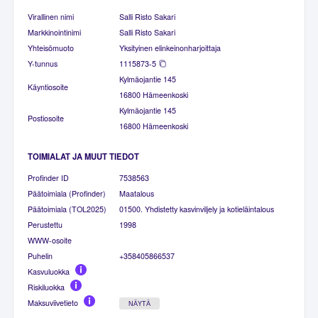
Virallinen nimi
Salli Risto Sakari
Markkinointinimi
Salli Risto Sakari
Yhteisömuoto
Yksityinen elinkeinonharjoittaja
Y-tunnus
1115873-5
Kylmäojantie 145
Käyntiosoite
16800 Hämeenkoski
Kylmäojantie 145
Postiosoite
16800 Hämeenkoski
TOIMIALAT JA MUUT TIEDOT
Profinder ID
7538563
Päätoimiala (Profinder)
Maatalous
Päätoimiala (TOL2025)
01500. Yhdistetty kasvinviljely ja kotieläintalous
Perustettu
1998
WWW-osoite
Puhelin
+358405866537
Kasvuluokka
Riskiluokka
Maksuviivetieto
NÄYTÄ