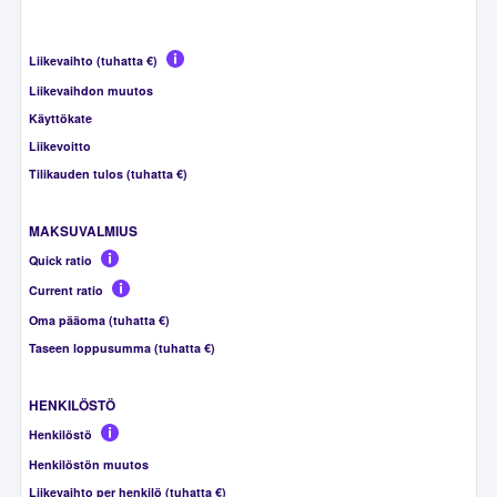
Liikevaihto (tuhatta €)
Liikevaihdon muutos
Käyttökate
Liikevoitto
Tilikauden tulos (tuhatta €)
MAKSUVALMIUS
Quick ratio
Current ratio
Oma pääoma (tuhatta €)
Taseen loppusumma (tuhatta €)
HENKILÖSTÖ
Henkilöstö
Henkilöstön muutos
Liikevaihto per henkilö (tuhatta €)