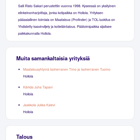
Salli Risto Sakari perustettiin vuonna 1998. Kyseessä on yksityinen
elinkeinonharjoittaja, jonka kotipaikka on Hollola. Yrityksen
pääasiallinen toimiala on Maatalous (Profinder) ja TOL-luokitus on
Yhdistetty kasvinviljely ja kotieläintalous. Päätoimipaikka sijaitsee
paikkakunnalla Hollola.
Muita samankaltaisia yrityksiä
Maatalousyhtymä Isoherranen Timo ja Isoherranen Tuomo
Hollola
Kärkäs Juha Tapani
Hollola
Jaakkola Jukka Kalevi
Hollola
Talous