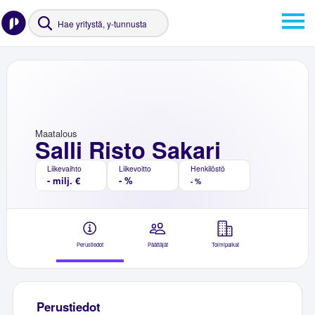
Maatalous
Salli Risto Sakari
Liikevaihto
Liikevoitto
Henkilöstö
- milj. €
- %
- %
Perustiedot
Päättäjät
Toimipaikat
Perustiedot