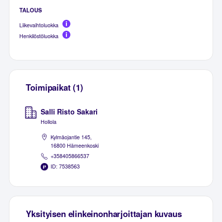
TALOUS
Liikevaihtoluokka
Henkilöstöluokka
Toimipaikat (1)
Salli Risto Sakari
Hollola
Kylmäojantie 145,
16800 Hämeenkoski
+358405866537
ID: 7538563
Yksityisen elinkeinonharjoittajan kuvaus