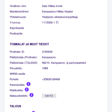
Virallinen nimi
Salo Hilkka Irmeli
Markkinointinimi
Kampaamo Hilkka Visakivi
Yhteisömuoto
Yksityinen elinkeinonharjoittaja
Y-tunnus
1115306-1
Käyntiosoite
Postiosoite
TOIMIALAT JA MUUT TIEDOT
Profinder ID
3190939
Päätoimiala (Profinder)
Kampaamo
Päätoimiala (TOL2025)
96210. Kampaamo- ja parturipalvelut
Perustettu
1989
WWW-osoite
Puhelin
+35836169466
Kasvuluokka
Riskiluokka
Maksuviivetieto
NÄYTÄ
TALOUS