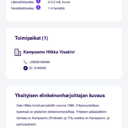
Liikevaihtoluokka
0-0.2 milj. euroa
Henkilöstöluokka
1-4 henkilöä
Toimipaikat (1)
Kampaamo Hilkka Visakivi
+35836169466
ID: 3190939
Yksityisen elinkeinonharjoittajan kuvaus
Salo Hilkka Irmeli perustettiin vuonna 1989. Yritysmuodoltaan
kyseessä on yksityinen elinkeinonharjoittaja. Yrityksen pääasiallinen
toimiala on Kampaamo (Profinder) ja TOL-luokitus on Kampaamo- ja
parturipalvelut.