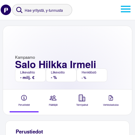
Kampaamo
Salo Hilkka Irmeli
Liikevaihto
Liikevoitto
Henkilöstö
- milj. €
- %
- %
Perustiedot
Päättäjät
Toimipaikat
Verkkolaskutus
Perustiedot