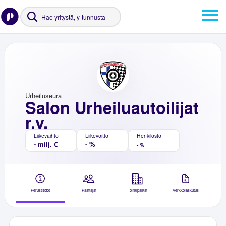
Urheiluseura
Salon Urheiluautoilijat
r.y.
Liikevaihto
Liikevoitto
Henkilöstö
- milj. €
- %
- %
Perustiedot
Päättäjät
Toimipaikat
Verkkolaskutus