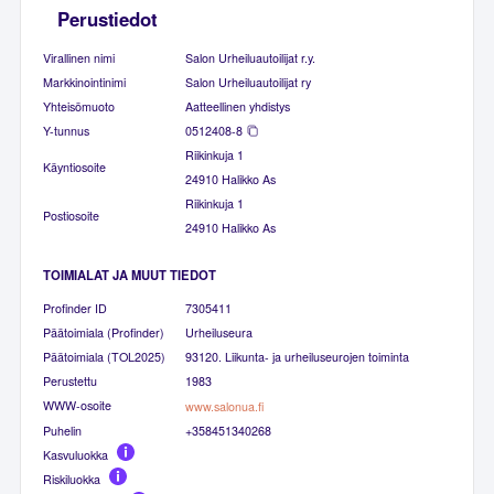
Perustiedot
Virallinen nimi
Salon Urheiluautoilijat r.y.
Markkinointinimi
Salon Urheiluautoilijat ry
Yhteisömuoto
Aatteellinen yhdistys
Y-tunnus
0512408-8
Riikinkuja 1
Käyntiosoite
24910 Halikko As
Riikinkuja 1
Postiosoite
24910 Halikko As
TOIMIALAT JA MUUT TIEDOT
Profinder ID
7305411
Päätoimiala (Profinder)
Urheiluseura
Päätoimiala (TOL2025)
93120. Liikunta- ja urheiluseurojen toiminta
Perustettu
1983
WWW-osoite
www.salonua.fi
Puhelin
+358451340268
Kasvuluokka
Riskiluokka