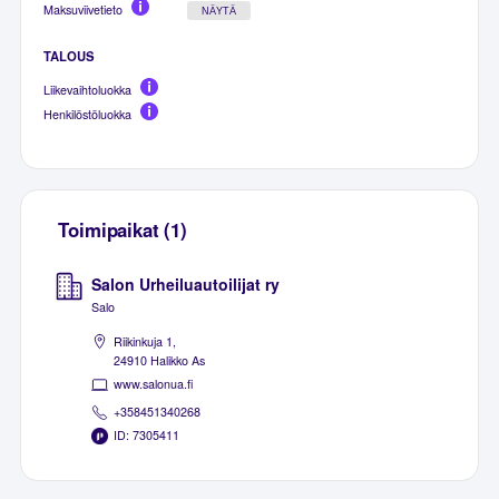
Maksuviivetieto
NÄYTÄ
TALOUS
Liikevaihtoluokka
Henkilöstöluokka
Toimipaikat (1)
Salon Urheiluautoilijat ry
Salo
Riikinkuja 1,
24910 Halikko As
www.salonua.fi
+358451340268
ID: 7305411