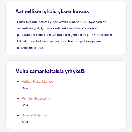
Aatteellisen yhdistyksen kuvaus
Salon Urheiluautoilijat r.y. perustettiin vuonna 1983. Kyseessä on
aatteellinen yhdistys, jonka kotipaikka on Salo. Yhdistyksen
pääasiallinen toimiala on Urheiluseura (Profinder) ja TOL-luokitus on
Liikunta- ja urheiluseurojen toiminta. Päätoimipaikka sijaitsee
paikkakunnalla Salo.
Muita samankaltaisia yrityksiä
Halikon Hakoniskat r.y.
Salo
Perniön Nouseva r.y.
Salo
Salon Palloilijat r.y.
Salo