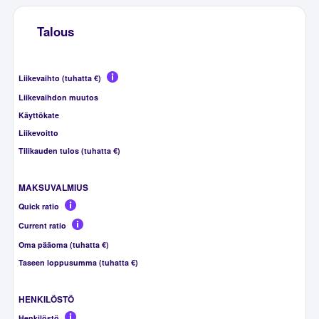
Talous
Liikevaihto (tuhatta €)
Liikevaihdon muutos
Käyttökate
Liikevoitto
Tilikauden tulos (tuhatta €)
MAKSUVALMIUS
Quick ratio
Current ratio
Oma pääoma (tuhatta €)
Taseen loppusumma (tuhatta €)
HENKILÖSTÖ
Henkilöstö