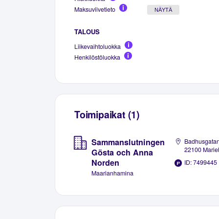
Maksuviivetieto
NÄYTÄ
TALOUS
Liikevaihtoluokka
Henkilöstöluokka
Toimipaikat (1)
Sammanslutningen
Badhusgatan
22100 Mari
Gösta och Anna
Norden
ID: 7499445
Maarianhamina