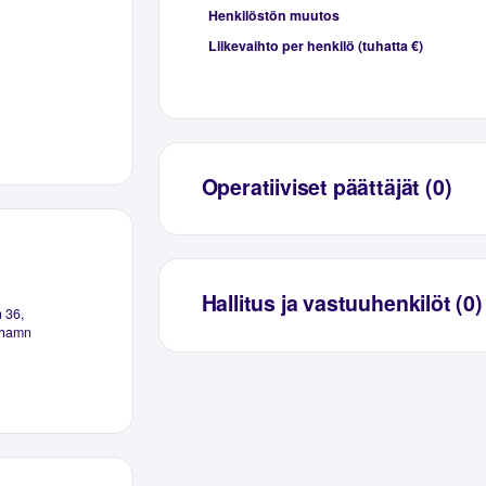
Henkilöstön muutos
Liikevaihto per henkilö (tuhatta €)
Operatiiviset päättäjät (0)
Hallitus ja vastuuhenkilöt (0)
 36,
ehamn