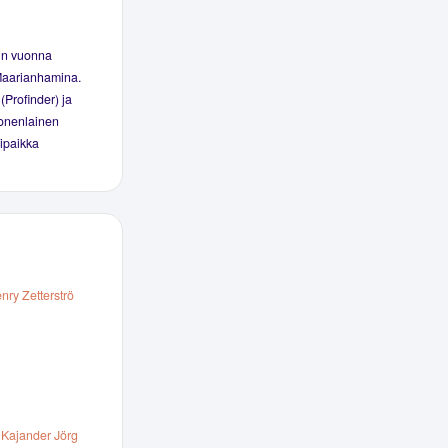
in vuonna
 Maarianhamina.
(Profinder) ja
monenlainen
mipaikka
ry Zetterströ
Kajander Jörg