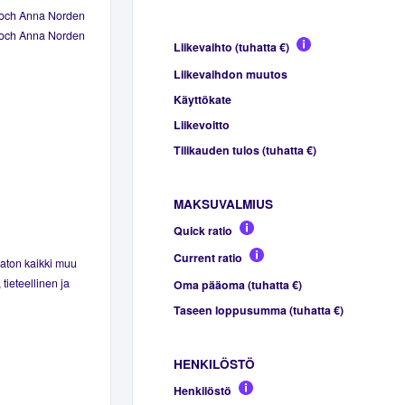
och Anna Norden
och Anna Norden
Liikevaihto (tuhatta €)
Liikevaihdon muutos
Käyttökate
Liikevoitto
Tilikauden tulos (tuhatta €)
MAKSUVALMIUS
Quick ratio
Current ratio
maton kaikki muu
tieteellinen ja
Oma pääoma (tuhatta €)
Taseen loppusumma (tuhatta €)
HENKILÖSTÖ
Henkilöstö