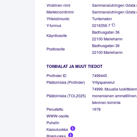
Virallinen nimi
Sammanslutningen Gösta 
Markkinointinimi
Sammanslutningen Gösta 
Yhteisömuoto
Tuntematon
Y-tunnus
0216356-7
Badhusgatan 36
Käyntiosoite
22100 Mariehamn
Badhusgatan 36
Postiosoite
22100 Mariehamn
TOIMIALAT JA MUUT TIEDOT
Profinder ID
7499445
Päätoimiala (Profinder)
Yrityspalvelut
74999. Muualla luokittele
Päätoimiala (TOL2025)
monenlainen ammatillinen, 
tekninen toiminta
Perustettu
1978
WWW-osoite
Puhelin
Kasvuluokka
Riskiluokka