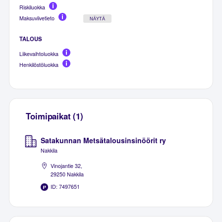
Riskiluokka
Maksuviivetieto
NÄYTÄ
TALOUS
Liikevaihtoluokka
Henkilöstöluokka
Toimipaikat (1)
Satakunnan Metsätalousinsinöörit ry
Nakkila
Vinojantie 32,
29250 Nakkila
ID: 7497651