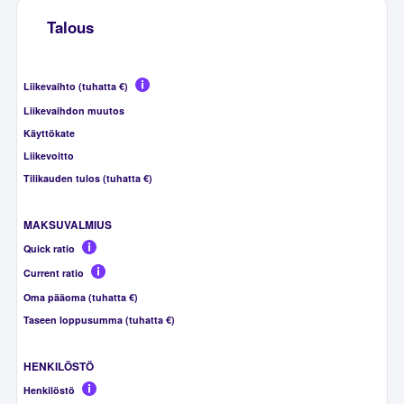
Talous
Liikevaihto (tuhatta €)
Liikevaihdon muutos
Käyttökate
Liikevoitto
Tilikauden tulos (tuhatta €)
MAKSUVALMIUS
Quick ratio
Current ratio
Oma pääoma (tuhatta €)
Taseen loppusumma (tuhatta €)
HENKILÖSTÖ
Henkilöstö