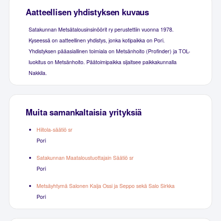
Aatteellisen yhdistyksen kuvaus
Satakunnan Metsätalousinsinöörit ry perustettiin vuonna 1978.
Kyseessä on aatteellinen yhdistys, jonka kotipaikka on Pori.
Yhdistyksen pääasiallinen toimiala on Metsänhoito (Profinder) ja TOL-
luokitus on Metsänhoito. Päätoimipaikka sijaitsee paikkakunnalla
Nakkila.
Muita samankaltaisia yrityksiä
Hiitola-säätiö sr
Pori
Satakunnan Maataloustuottajain Säätiö sr
Pori
Metsäyhtymä Salonen Kaija Ossi ja Seppo sekä Salo Sirkka
Pori