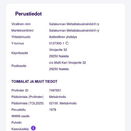
Perustiedot
Virallinen nimi
Satakunnan Metsätalousinsinöörit ry
Markkinointinimi
Satakunnan Metsätalousinsinöörit ry
Yhteisömuoto
Aatteellinen yhdistys
Y-tunnus
0137300-1
Vinojantie 32
Käyntiosoite
29250 Nakkila
c/o Matti Kari Vinojantie 32
Postiosoite
29250 Nakkila
TOIMIALAT JA MUUT TIEDOT
Profinder ID
7497651
Päätoimiala (Profinder)
Metsänhoito
Päätoimiala (TOL2025)
02100. Metsänhoito
Perustettu
1978
WWW-osoite
Puhelin
Kasvuluokka