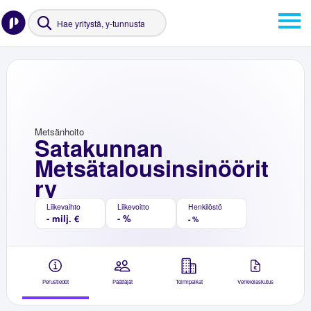
Metsänhoito
Satakunnan
Metsätalousinsinöörit
ry
Liikevaihto
Liikevoitto
Henkilöstö
- milj. €
- %
- %
Perustiedot
Päättäjät
Toimipaikat
Verkkolaskutus