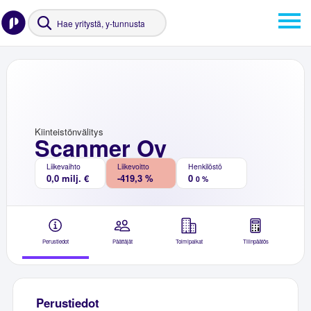
Kiinteistönvälitys
Scanmer Oy
Liikevaihto
Liikevoitto
Henkilöstö
0,0 milj. €
-419,3 %
0
0 %
Perustiedot
Päättäjät
Toimipaikat
Tilinpäätös
Perustiedot