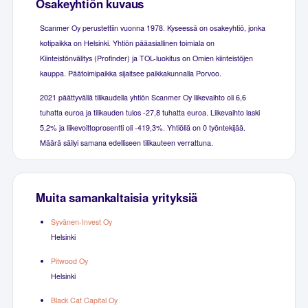
Osakeyhtiön kuvaus
Scanmer Oy perustettiin vuonna 1978. Kyseessä on osakeyhtiö, jonka
kotipaikka on Helsinki. Yhtiön pääasiallinen toimiala on
Kiinteistönvälitys (Profinder) ja TOL-luokitus on Omien kiinteistöjen
kauppa. Päätoimipaikka sijaitsee paikkakunnalla Porvoo.
2021 päättyvällä tilikaudella yhtiön Scanmer Oy liikevaihto oli 6,6
tuhatta euroa ja tilikauden tulos -27,8 tuhatta euroa. Liikevaihto laski
5,2% ja liikevoittoprosentti oli -419,3%. Yhtiöllä on 0 työntekijää.
Määrä säilyi samana edelliseen tilikauteen verrattuna.
Muita samankaltaisia yrityksiä
Syvänen-Invest Oy
Helsinki
Pitwood Oy
Helsinki
Black Cat Capital Oy