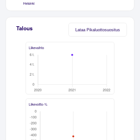
Helsinki
Talous
Lataa Pikaluottosuositus
Liikevaihto
Liikevoitto-%