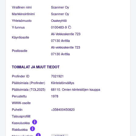
Virallinen nimi
Scanmer Oy
Markkinointinimi
Scanmer Oy
Yhteisömuoto
Osakeyhtiö
Y-tunnus
0100483-9
Ali-Vekkoskentie 723
Käyntiosoite
07130 Anttila
Ali-vekkoskentie 723
Postiosoite
07130 Anttila
TOIMIALAT JA MUUT TIEDOT
Profinder ID
7021921
Päätoimiala (Profinder)
Kiinteistönvälitys
Päätoimiala (TOL2025)
68110. Omien kiinteistöjen kauppa
Perustettu
1978
WWW-osoite
Puhelin
+358400450820
Talousprofiilit
Kasvuluokka
Riskiluokka