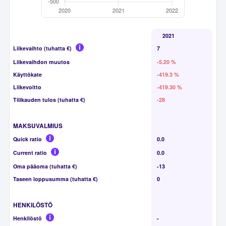
2021
Liikevaihto (tuhatta €)
7
Liikevaihdon muutos
-5.20 %
Käyttökate
-419.3 %
Liikevoitto
-419.30 %
Tilikauden tulos (tuhatta €)
-28
MAKSUVALMIUS
Quick ratio
0.0
Current ratio
0.0
Oma pääoma (tuhatta €)
-13
Taseen loppusumma (tuhatta €)
0
HENKILÖSTÖ
Henkilöstö
-