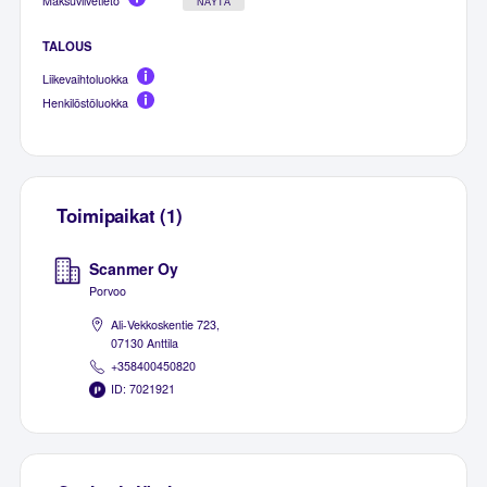
Maksuviivetieto
NÄYTÄ
TALOUS
Liikevaihtoluokka
Henkilöstöluokka
Toimipaikat (1)
Scanmer Oy
Porvoo
Ali-Vekkoskentie 723,
07130 Anttila
+358400450820
ID: 7021921