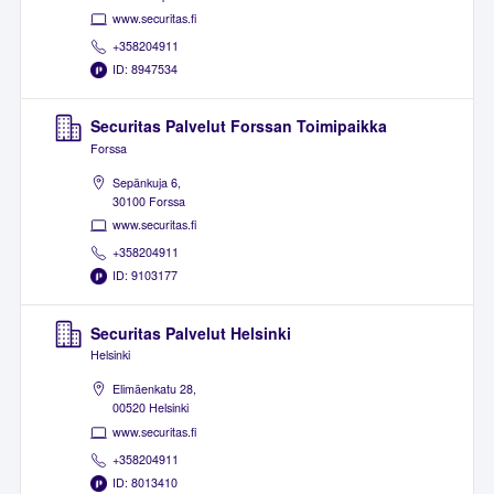
www.securitas.fi
+358204911
ID: 8947534
Securitas Palvelut Forssan Toimipaikka
Forssa
Sepänkuja 6,
30100 Forssa
www.securitas.fi
+358204911
ID: 9103177
Securitas Palvelut Helsinki
Helsinki
Elimäenkatu 28,
00520 Helsinki
www.securitas.fi
+358204911
ID: 8013410