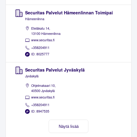
Securitas Palvelut Hämeenlinnan Toimipai
Hämeenlinna
Eteläkatu 14,
13100 Hämeenlinna
www.securitas.fi
+358204911
ID: 8025777
Securitas Palvelut Jyväskylä
Jyväskylä
Ohjelmakaari 10,
40500 Jyväskylä
www.securitas.fi
+358204911
ID: 8947535
Näytä lisää