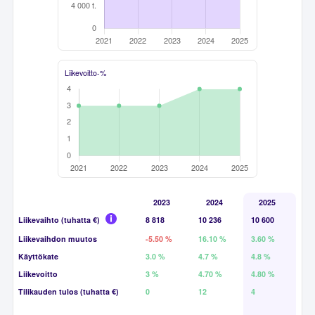
Liikevoitto-%
2023
2024
2025
Liikevaihto (tuhatta €)
8 818
10 236
10 600
Liikevaihdon muutos
-5.50 %
16.10 %
3.60 %
Käyttökate
3.0 %
4.7 %
4.8 %
Liikevoitto
3 %
4.70 %
4.80 %
Tilikauden tulos (tuhatta €)
0
12
4