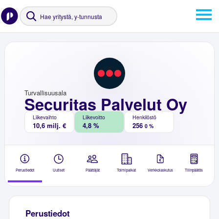
Turvallisuusala
Securitas Palvelut Oy
Liikevaihto
Liikevoitto
Henkilöstö
10,6 milj. €
4,8 %
256
0 %
Perustiedot
Uutiset
Päättäjät
Toimipaikat
Verkkolaskutus
Tilinpäätös
Perustiedot