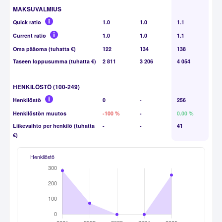
MAKSUVALMIUS
Quick ratio
1.0
1.0
1.1
Current ratio
1.0
1.0
1.1
Oma pääoma (tuhatta €)
122
134
138
Taseen loppusumma (tuhatta €)
2 811
3 206
4 054
HENKILÖSTÖ (100-249)
Henkilöstö
0
-
256
Henkilöstön muutos
-100 %
-
0.00 %
Liikevaihto per henkilö (tuhatta
-
-
41
€)
Henkilöstö