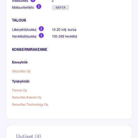
Riskiluokka
2
Maksuviivetieto
NÄYTÄ
TALOUS
Liikevaihtoluokka
10-20 milj. euroa
Henkilöstöluokka
100-249 henkilöä
KONSERNIRAKENNE
Emoyhtiö
Securitas Oy
Tytäryhtiöt
Fenovi Oy
Securitas Events Oy
Securitas Technology Oy
Uutiset (4)