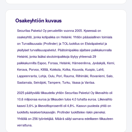
Osakeyhtiön kuvaus
Securitas Palvelut Oy perustettiin vuonna 2005. Kyseessä on
osakeyhtiö, jonka kotipaikka on Helsinki. Yhtiön pääasiallinen toimiala
on Turvallisuusala (Profinder) ja TOL-luokitus on Etsiväpalvelut ja
yksityiset turvallisuuspalvelut. Päätoimipaikka sijaitsee paikkakunnalla
Helsinki, jonka lisäksi sivutoimipaikkoja löytyy yhteensä 29
paikkakunnilta Espoo, Forssa, Helsinki, Hämeenlinna, Jyväskylä, Kemi,
Kerava, Porvoo, Kittilä, Kokkola, Kotka, Kouvola, Kuopio, Lahti,
Lappeenranta, Lohja, Oulu, Pori, Rauma, Riihimäki, Rovaniemi, Salo,
Sastamala, Seinäjoki, Tampere, Turku, Vaasa ja Vantaa.
2025 päättyvällä tilikaudella yhtiön Securitas Palvelut Oy liikevaihto oli
10,6 miljoonaa euroa ja tilikauden tulos 4,0 tuhatta euroa. Liikevaihto
kasvoi 3,6% ja liikevoittoprosentti oli 4,8%. Kasvun puolesta yhtiö on
luokiteltu keskivertokasvajiin. Profinder luokittelee riskin pieneksi.
Yhtiöllä on 256 työntekijää. Määrä säilyi samana edelliseen tilikauteen
verrattuna.