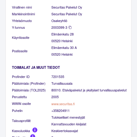
Virallinen nimi
Securitas Palvelut Oy
Markkinointinimi
Securitas Palvelut Oy
Yhteisömuoto
Osakeyhtiö
Y-tunnus
2003399-3
Elimäenkatu 28
Käyntiosoite
00520 Helsinki
Elimäenkatu 30 A
Postiosoite
00520 Helsinki
TOIMIALAT JA MUUT TIEDOT
Profinder ID
7201535
Päätoimiala (Profinder)
Turvallisuusala
Päätoimiala (TOL2025)
80010. Etsiväpalvelut ja yksityiset turvallisuuspalvelut
Perustettu
2005
WWW-osoite
www.securitas.fi
Puhelin
+358204911
Tulokselliset menestyjät
Talousprofiilit
Kannattavuuden kivijalat
Kasvuluokka
Keskivertokasvajat