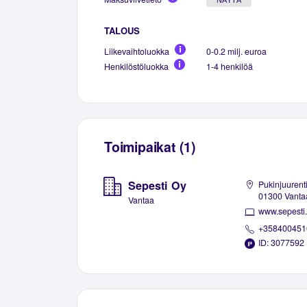
TALOUS
Liikevaihtoluokka
0-0.2 milj. euroa
Henkilöstöluokka
1-4 henkilöä
Toimipaikat (1)
Sepesti Oy
Pukinjuurenti
01300 Vanta
Vantaa
www.sepesti.
+358400451
ID: 3077592