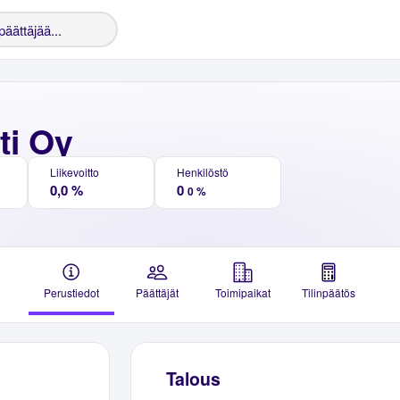
ti Oy
Liikevoitto
Henkilöstö
0,0 %
0
0 %
Perustiedot
Päättäjät
Toimipaikat
Tilinpäätös
Talous