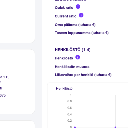
Quick ratio
Current ratio
Oma pääoma (tuhatta €)
Taseen loppusumma (tuhatta €)
HENKILÖSTÖ (1-4)
Henkilöstö
Henkilöstön muutos
Liikevaihto per henkilö (tuhatta €)
e 1 B,
a
fi
Henkilöstö
675