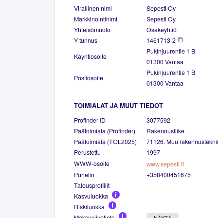
Virallinen nimi
Sepesti Oy
Markkinointinimi
Sepesti Oy
Yhteisömuoto
Osakeyhtiö
Y-tunnus
1461713-2
Pukinjuurentie 1 B
Käyntiosoite
01300 Vantaa
Pukinjuurentie 1 B
Postiosoite
01300 Vantaa
TOIMIALAT JA MUUT TIEDOT
Profinder ID
3077592
Päätoimiala (Profinder)
Rakennusliike
Päätoimiala (TOL2025)
71126. Muu rakennustekni
Perustettu
1997
WWW-osoite
www.sepesti.fi
Puhelin
+358400451675
Talousprofiilit
Kasvuluokka
Riskiluokka
Maksuviivetieto
NÄYTÄ