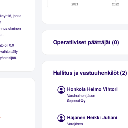
keyhtiö, jonka
n
ennustekninen
aa.
Operatiiviset päättäjät (0)
to oli 0,0
vaihto säilyi
työntekijää.
Hallitus ja vastuuhenkilöt (2)
Honkola Heimo Vihtori
Varsinainen jäsen
Sepesti Oy
Häjänen Heikki Juhani
y
Varajäsen