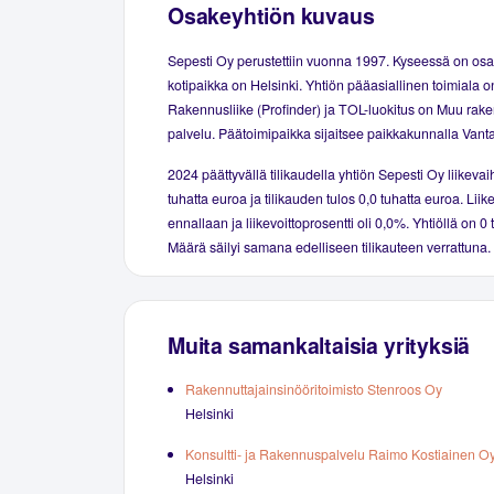
Osakeyhtiön kuvaus
Sepesti Oy perustettiin vuonna 1997. Kyseessä on osa
kotipaikka on Helsinki. Yhtiön pääasiallinen toimiala o
Rakennusliike (Profinder) ja TOL-luokitus on Muu rak
palvelu. Päätoimipaikka sijaitsee paikkakunnalla Vant
2024 päättyvällä tilikaudella yhtiön Sepesti Oy liikevaih
tuhatta euroa ja tilikauden tulos 0,0 tuhatta euroa. Liike
ennallaan ja liikevoittoprosentti oli 0,0%. Yhtiöllä on 0 
Määrä säilyi samana edelliseen tilikauteen verrattuna.
Muita samankaltaisia yrityksiä
Rakennuttajainsinööritoimisto Stenroos Oy
Helsinki
Konsultti- ja Rakennuspalvelu Raimo Kostiainen O
Helsinki