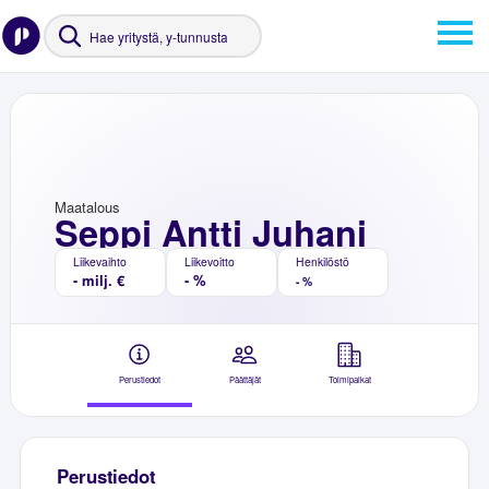
Maatalous
Seppi Antti Juhani
Liikevaihto
Liikevoitto
Henkilöstö
- milj. €
- %
- %
Perustiedot
Päättäjät
Toimipaikat
Perustiedot