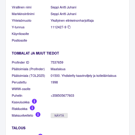
Virallinen nimi
Seppi Antti Juhani
Markkinointinimi
Seppi Antti Juhani
Yhteisömuoto
Yksityinen elinkeinonharjoittaja
Y-tunnus
1112427-9
Käyntiosoite
Postiosoite
TOIMIALAT JA MUUT TIEDOT
Profinder ID
7537659
Päätoimiala (Profinder)
Maatalous
Päätoimiala (TOL2025)
01500. Yhdistetty kasvinviljely ja kotieläintalous
Perustettu
1998
WWW-osoite
Puhelin
+358505677603
Kasvuluokka
Riskiluokka
Maksuviivetieto
NÄYTÄ
TALOUS