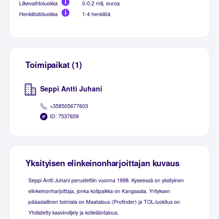
Liikevaihtoluokka
0-0.2 milj. euroa
Henkilöstöluokka
1-4 henkilöä
Toimipaikat (1)
Seppi Antti Juhani
+358505677603
ID: 7537659
Yksityisen elinkeinonharjoittajan kuvaus
Seppi Antti Juhani perustettiin vuonna 1998. Kyseessä on yksityinen
elinkeinonharjoittaja, jonka kotipaikka on Kangasala. Yrityksen
pääasiallinen toimiala on Maatalous (Profinder) ja TOL-luokitus on
Yhdistetty kasvinviljely ja kotieläintalous.