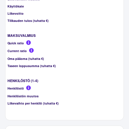
Käyttökate
Liikevoitto
Tilikauden tulos (tuhatta €)
MAKSUVALMIUS
Quick ratio
Current ratio
Oma pääoma (tuhatta €)
Taseen loppusumma (tuhatta €)
HENKILÖSTÖ (1-4)
Henkilöstö
Henkilöstön muutos
Liikevaihto per henkilö (tuhatta €)