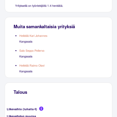
Yrityksellä on työntekijöitä 1-4 henkilöä.
Muita samankaltaisia yrityksiä
Heikkilä Kari Johannes
Kangasala
Salo Seppo Pellervo
Kangasala
Heikkilä Raimo Olavi
Kangasala
Talous
Liikevaihto (tuhatta €)
Liikevaihdon muutos