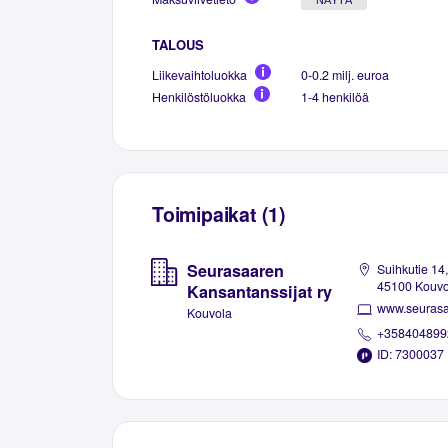
TALOUS
Liikevaihtoluokka
0-0.2 milj. euroa
Henkilöstöluokka
1-4 henkilöä
Toimipaikat (1)
Seurasaaren
Suihkutie 14,
45100 Kouvo
Kansantanssijat ry
Kouvola
+358404899
ID: 7300037