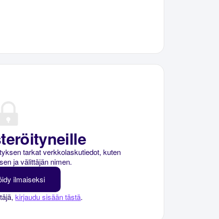
teröityneille
rityksen tarkat verkkolaskutiedot, kuten
sen ja välittäjän nimen.
öidy ilmaiseksi
ttäjä,
kirjaudu sisään tästä
.