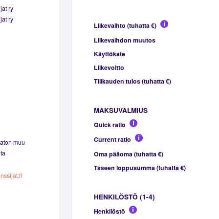
at ry
at ry
Liikevaihto (tuhatta €)
Liikevaihdon muutos
Käyttökate
Liikevoitto
Tilikauden tulos (tuhatta €)
MAKSUVALMIUS
Quick ratio
Current ratio
maton muu
ta
Oma pääoma (tuhatta €)
Taseen loppusumma (tuhatta €)
sijat.fi
HENKILÖSTÖ (1-4)
Henkilöstö