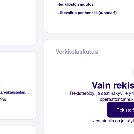
Henkilöstön muutos
Liikevaihto per henkilö (tuhatta €)
Verkkolaskutus
Vain rekis
la
www.seurasaarenkansantanssijat.fi
Rekisteröidy, ja saat näkyville y
operaattoritunnuk
236
Rekister
Jos sinulla on jo käy