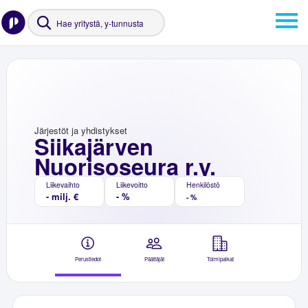
Järjestöt ja yhdistykset
Siikajärven
Nuorisoseura r.y.
Liikevaihto
Liikevoitto
Henkilöstö
- milj. €
- %
- %
Perustiedot
Päättäjät
Toimipaikat