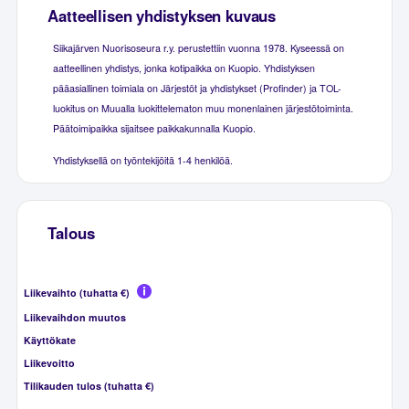
Aatteellisen yhdistyksen kuvaus
Siikajärven Nuorisoseura r.y. perustettiin vuonna 1978. Kyseessä on
aatteellinen yhdistys, jonka kotipaikka on Kuopio. Yhdistyksen
pääasiallinen toimiala on Järjestöt ja yhdistykset (Profinder) ja TOL-
luokitus on Muualla luokittelematon muu monenlainen järjestötoiminta.
Päätoimipaikka sijaitsee paikkakunnalla Kuopio.
Yhdistyksellä on työntekijöitä 1-4 henkilöä.
Talous
Liikevaihto (tuhatta €)
Liikevaihdon muutos
Käyttökate
Liikevoitto
Tilikauden tulos (tuhatta €)