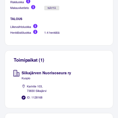
Riskiluokka
Maksuviivetieto
NÄYTÄ
TALOUS
Liikevaihtoluokka
Henkilöstöluokka
1-4 henkilöä
Toimipaikat (1)
Siikajärven Nuorisoseura ry
Kuopio
Karintie 103,
73830 Siikajärvi
ID: 1128168