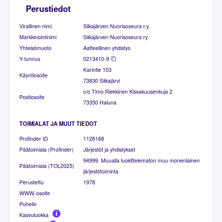
Perustiedot
Virallinen nimi
Siikajärven Nuorisoseura r.y.
Markkinointinimi
Siikajärven Nuorisoseura ry
Yhteisömuoto
Aatteellinen yhdistys
Y-tunnus
0213410-9
Karintie 103
Käyntiosoite
73830 Siikajärvi
c/o Timo Riekkinen Kissakuusenkuja 2
Postiosoite
73350 Haluna
TOIMIALAT JA MUUT TIEDOT
Profinder ID
1128168
Päätoimiala (Profinder)
Järjestöt ja yhdistykset
94999. Muualla luokittelematon muu monenlainen
Päätoimiala (TOL2025)
järjestötoiminta
Perustettu
1978
WWW-osoite
Puhelin
Kasvuluokka