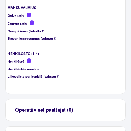
MAKSUVALMIUS
Quick ratio
Current ratio
Oma pääoma (tuhatta €)
Taseen loppusumma (tuhatta €)
HENKILÖSTÖ (1-4)
Henkilöstö
Henkilöstön muutos
Liikevaihto per henkilö (tuhatta €)
Operatiiviset päättäjät (0)