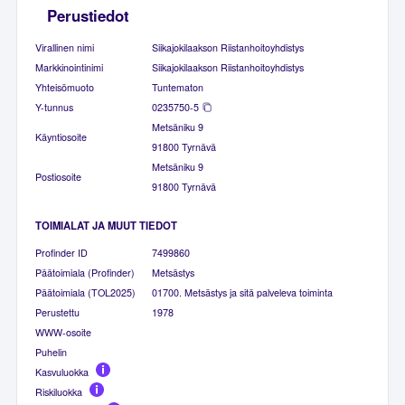
Perustiedot
Virallinen nimi
Siikajokilaakson Riistanhoitoyhdistys
Markkinointinimi
Siikajokilaakson Riistanhoitoyhdistys
Yhteisömuoto
Tuntematon
Y-tunnus
0235750-5
Metsäniku 9
Käyntiosoite
91800 Tyrnävä
Metsäniku 9
Postiosoite
91800 Tyrnävä
TOIMIALAT JA MUUT TIEDOT
Profinder ID
7499860
Päätoimiala (Profinder)
Metsästys
Päätoimiala (TOL2025)
01700. Metsästys ja sitä palveleva toiminta
Perustettu
1978
WWW-osoite
Puhelin
Kasvuluokka
Riskiluokka