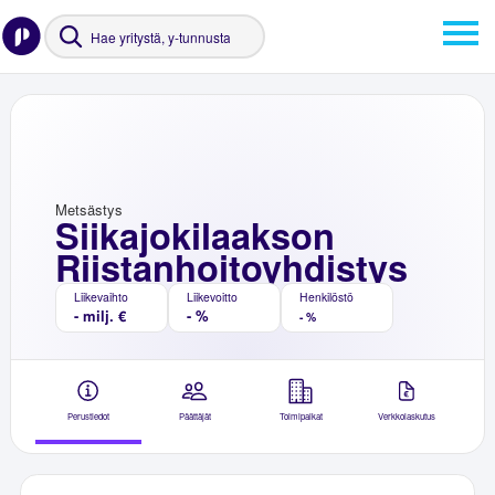
Metsästys
Siikajokilaakson
Riistanhoitoyhdistys
Liikevaihto
Liikevoitto
Henkilöstö
- milj. €
- %
- %
Perustiedot
Päättäjät
Toimipaikat
Verkkolaskutus