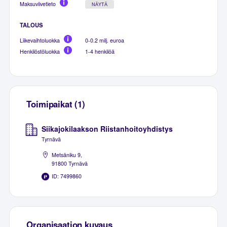
Maksuviivetieto
NÄYTÄ
TALOUS
Liikevaihtoluokka
0-0.2 milj. euroa
Henkilöstöluokka
1-4 henkilöä
Toimipaikat (1)
Siikajokilaakson Riistanhoitoyhdistys
Tyrnävä
Metsäniku 9,
91800 Tyrnävä
ID: 7499860
Organisaation kuvaus