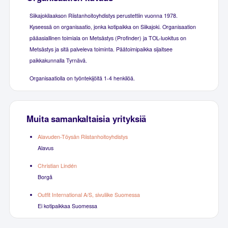
Siikajokilaakson Riistanhoitoyhdistys perustettiin vuonna 1978.
Kyseessä on organisaatio, jonka kotipaikka on Siikajoki. Organisaation
pääasiallinen toimiala on Metsästys (Profinder) ja TOL-luokitus on
Metsästys ja sitä palveleva toiminta. Päätoimipaikka sijaitsee
paikkakunnalla Tyrnävä.
Organisaatiolla on työntekijöitä 1-4 henkilöä.
Muita samankaltaisia yrityksiä
Alavuden-Töysän Riistanhoitoyhdistys
Alavus
Christian Lindén
Borgå
Outfit International A/S, sivuliike Suomessa
Ei kotipaikkaa Suomessa