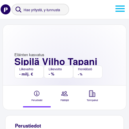
Eläinten kasvatus
Sipilä Vilho Tapani
Liikevaihto
Liikevoitto
Henkilöstö
- milj. €
- %
- %
Perustiedot
Päättäjät
Toimipaikat
Perustiedot