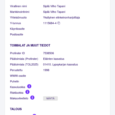
Virallinen nimi
Sipilä Vilho Tapani
Markkinointinimi
Sipilä Vilho Tapani
Yhteisömuoto
Yksityinen elinkeinonharjoittaja
Y-tunnus
1115684-4
Käyntiosoite
Postiosoite
TOIMIALAT JA MUUT TIEDOT
Profinder ID
7538506
Päätoimiala (Profinder)
Eläinten kasvatus
Päätoimiala (TOL2025)
01410. Lypsykarjan kasvatus
Perustettu
1998
WWW-osoite
Puhelin
Kasvuluokka
Riskiluokka
Maksuviivetieto
NÄYTÄ
TALOUS