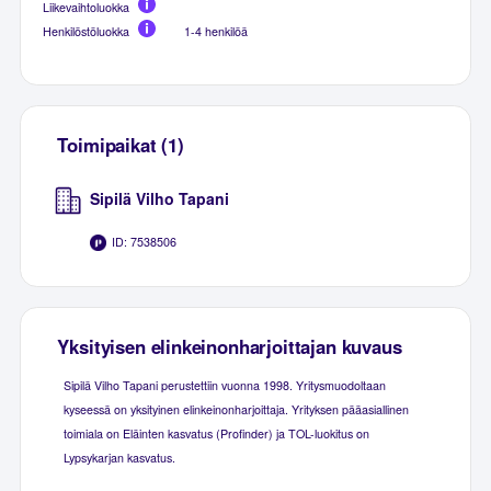
Liikevaihtoluokka
Henkilöstöluokka
1-4 henkilöä
Toimipaikat (1)
Sipilä Vilho Tapani
ID: 7538506
Yksityisen elinkeinonharjoittajan kuvaus
Sipilä Vilho Tapani perustettiin vuonna 1998. Yritysmuodoltaan
kyseessä on yksityinen elinkeinonharjoittaja. Yrityksen pääasiallinen
toimiala on Eläinten kasvatus (Profinder) ja TOL-luokitus on
Lypsykarjan kasvatus.