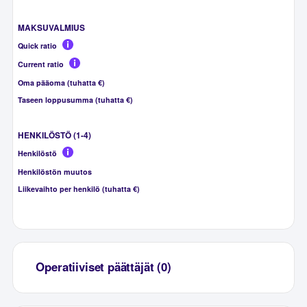
MAKSUVALMIUS
Quick ratio
Current ratio
Oma pääoma (tuhatta €)
Taseen loppusumma (tuhatta €)
HENKILÖSTÖ (1-4)
Henkilöstö
Henkilöstön muutos
Liikevaihto per henkilö (tuhatta €)
Operatiiviset päättäjät (0)