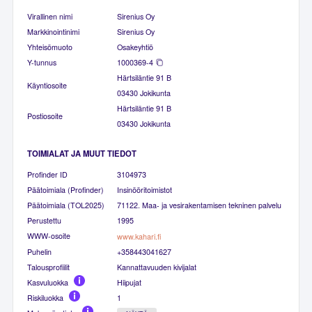
Virallinen nimi
Sirenius Oy
Markkinointinimi
Sirenius Oy
Yhteisömuoto
Osakeyhtiö
Y-tunnus
1000369-4
Härtsiläntie 91 B
Käyntiosoite
03430 Jokikunta
Härtsiläntie 91 B
Postiosoite
03430 Jokikunta
TOIMIALAT JA MUUT TIEDOT
Profinder ID
3104973
Päätoimiala (Profinder)
Insinööritoimistot
Päätoimiala (TOL2025)
71122. Maa- ja vesirakentamisen tekninen palvelu
Perustettu
1995
WWW-osoite
www.kahari.fi
Puhelin
+358443041627
Talousprofiilit
Kannattavuuden kivijalat
Kasvuluokka
Hiipujat
Riskiluokka
1