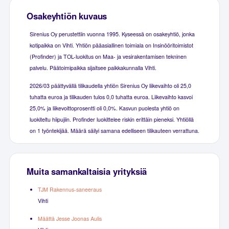
Osakeyhtiön kuvaus
Sirenius Oy perustettiin vuonna 1995. Kyseessä on osakeyhtiö, jonka
kotipaikka on Vihti. Yhtiön pääasiallinen toimiala on Insinööritoimistot
(Profinder) ja TOL-luokitus on Maa- ja vesirakentamisen tekninen
palvelu. Päätoimipaikka sijaitsee paikkakunnalla Vihti.
2026/03 päättyvällä tilikaudella yhtiön Sirenius Oy liikevaihto oli 25,0
tuhatta euroa ja tilikauden tulos 0,0 tuhatta euroa. Liikevaihto kasvoi
25,0% ja liikevoittoprosentti oli 0,0%. Kasvun puolesta yhtiö on
luokiteltu hiipujiin. Profinder luokittelee riskin erittäin pieneksi. Yhtiöllä
on 1 työntekijää. Määrä säilyi samana edelliseen tilikauteen verrattuna.
Muita samankaltaisia yrityksiä
TJM Rakennus-saneeraus
Vihti
Määttä Jesse Joonas Aulis