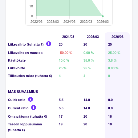
2024/03
2025/03
2026/03
Liikevaihto (tuhatta €)
20
20
25
Liikevaihdon muutos
-50.00 %
0.00 %
25.00 %
Käyttökate
10.0 %
35.0 %
3.8 %
Liikevoitto
25 %
25 %
0.00 %
Tilikauden tulos (tuhatta €)
4
4
0
MAKSUVALMIUS
Quick ratio
5.5
14.0
0.0
Current ratio
5.5
14.0
0.0
Oma pääoma (tuhatta €)
17
20
18
Taseen loppusumma
19
20
18
(tuhatta €)