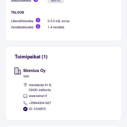
Maksuviivetieto
NÄYTÄ
TALOUS
Liikevaihtoluokka
0-0.2 milj. euroa
Henkilöstöluokka
1-4 henkilöä
Toimipaikat (1)
Sirenius Oy
Vihti
Härtsiläntie 91 B,
03430 Jokikunta
www.kahari.fi
+358443041627
ID: 3104973