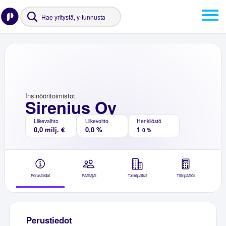
Insinööritoimistot
Sirenius Oy
Liikevaihto
Liikevoitto
Henkilöstö
0,0 milj. €
0,0 %
1
0 %
Perustiedot
Päättäjät
Toimipaikat
Tilinpäätös
Perustiedot