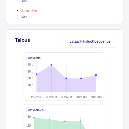
Vihti
Janne Uitto
Vihti
Talous
Lataa Pikaluottosuositus
Liikevaihto
Liikevoitto-%