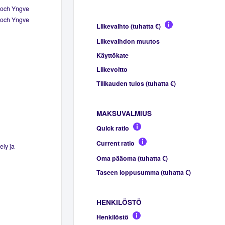
t och Yngve
t och Yngve
Liikevaihto (tuhatta €)
Liikevaihdon muutos
Käyttökate
Liikevoitto
Tilikauden tulos (tuhatta €)
MAKSUVALMIUS
Quick ratio
Current ratio
ely ja
Oma pääoma (tuhatta €)
Taseen loppusumma (tuhatta €)
HENKILÖSTÖ
Henkilöstö