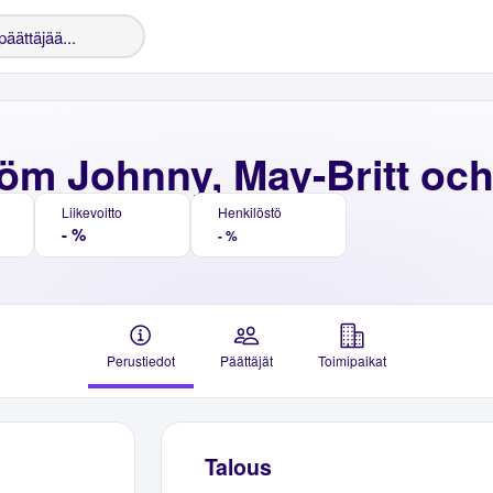
röm Johnny, May-Britt oc
Liikevoitto
Henkilöstö
- %
- %
Perustiedot
Päättäjät
Toimipaikat
Talous