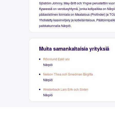
Sjöström Johnny, May-Britt och Yngve perustettiin vuo
Kyseessä on verotusyhtymä, jonka kotipaikka on Närp
pääasiallinen toimiala on Maatalous (Profinder) ja TOL
Yhdistetty kasvinviljely ja kotieläintalous. Päätoimipaik
paikkakunnalla Närpiö.
Muita samankaltaisia yrityksiä
Rönnlund Eskil arv
Närpiö
Nelson Thea och Smedman Birgitta
Närpiö
Westerback Lars Erik och Sixten
Närpiö