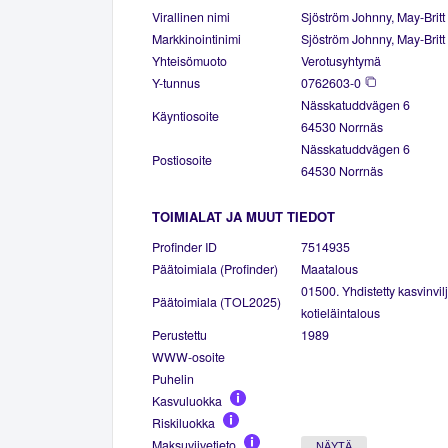
Virallinen nimi
Sjöström Johnny, May-Brit
Markkinointinimi
Sjöström Johnny, May-Brit
Yhteisömuoto
Verotusyhtymä
Y-tunnus
0762603-0
Nässkatuddvägen 6
Käyntiosoite
64530 Norrnäs
Nässkatuddvägen 6
Postiosoite
64530 Norrnäs
TOIMIALAT JA MUUT TIEDOT
Profinder ID
7514935
Päätoimiala (Profinder)
Maatalous
01500. Yhdistetty kasvinvilj
Päätoimiala (TOL2025)
kotieläintalous
Perustettu
1989
WWW-osoite
Puhelin
Kasvuluokka
Riskiluokka
Maksuviivetieto
NÄYTÄ