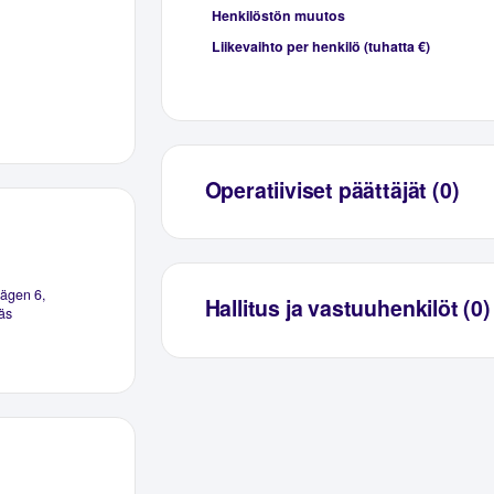
Henkilöstön muutos
Liikevaihto per henkilö (tuhatta €)
Operatiiviset päättäjät (0)
ägen 6,
Hallitus ja vastuuhenkilöt (0)
äs