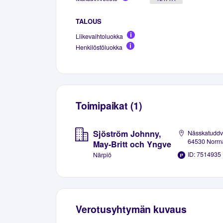
TALOUS
Liikevaihtoluokka
Henkilöstöluokka
Toimipaikat (1)
Sjöström Johnny,
Nässkatuddv
64530 Norrn
May-Britt och Yngve
ID: 7514935
Närpiö
Verotusyhtymän kuvaus