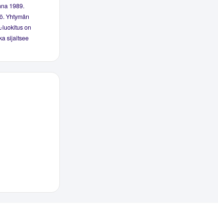
nna 1989.
iö. Yhtymän
-luokitus on
ka sijaitsee