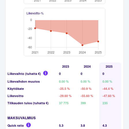
Liikevoitto-%
2023
2024
2025
Liikevaihto (tuhatta €)
0
0
0
Liikevaihdon muutos
0.00 %
0.00 %
0.00 %
Käyttökate
-25.5 %
-50.9 %
-44.4 %
Liikevoitto
-29.60 %
-55.60 %
-47.60 %
Tilikauden tulos (tuhatta €)
37 775
399
235
MAKSUVALMIUS
Quick ratio
5.3
3.8
4.3