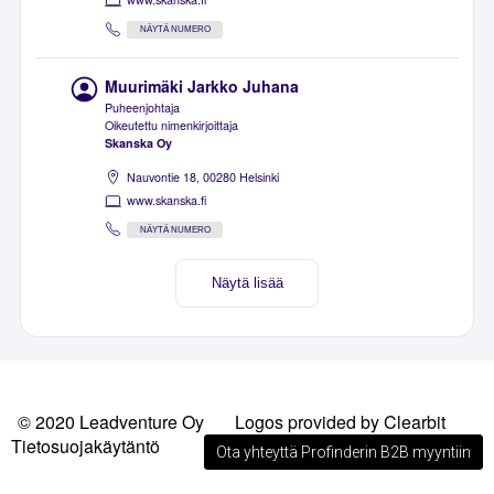
NÄYTÄ NUMERO
Muurimäki Jarkko Juhana
Puheenjohtaja
Oikeutettu nimenkirjoittaja
Skanska Oy
Nauvontie 18, 00280 Helsinki
www.skanska.fi
NÄYTÄ NUMERO
Näytä lisää
© 2020 Leadventure Oy
Logos provided by Clearbit
Tietosuojakäytäntö
Ota yhteyttä Profinderin B2B myyntiin