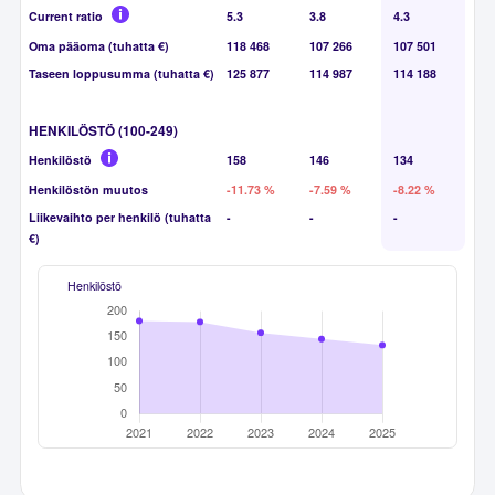
Current ratio
5.3
3.8
4.3
Oma pääoma (tuhatta €)
118 468
107 266
107 501
Taseen loppusumma (tuhatta €)
125 877
114 987
114 188
HENKILÖSTÖ (100-249)
Henkilöstö
158
146
134
Henkilöstön muutos
-11.73 %
-7.59 %
-8.22 %
Liikevaihto per henkilö (tuhatta
-
-
-
€)
Henkilöstö