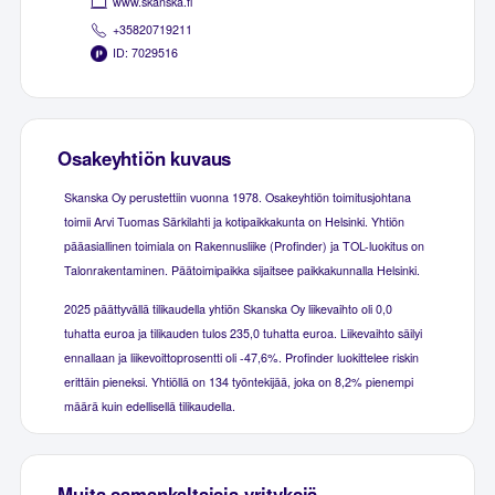
www.skanska.fi
+35820719211
ID: 7029516
Osakeyhtiön kuvaus
Skanska Oy perustettiin vuonna 1978. Osakeyhtiön toimitusjohtana
toimii Arvi Tuomas Särkilahti ja kotipaikkakunta on Helsinki. Yhtiön
pääasiallinen toimiala on Rakennusliike (Profinder) ja TOL-luokitus on
Talonrakentaminen. Päätoimipaikka sijaitsee paikkakunnalla Helsinki.
2025 päättyvällä tilikaudella yhtiön Skanska Oy liikevaihto oli 0,0
tuhatta euroa ja tilikauden tulos 235,0 tuhatta euroa. Liikevaihto säilyi
ennallaan ja liikevoittoprosentti oli -47,6%. Profinder luokittelee riskin
erittäin pieneksi. Yhtiöllä on 134 työntekijää, joka on 8,2% pienempi
määrä kuin edellisellä tilikaudella.
Muita samankaltaisia yrityksiä