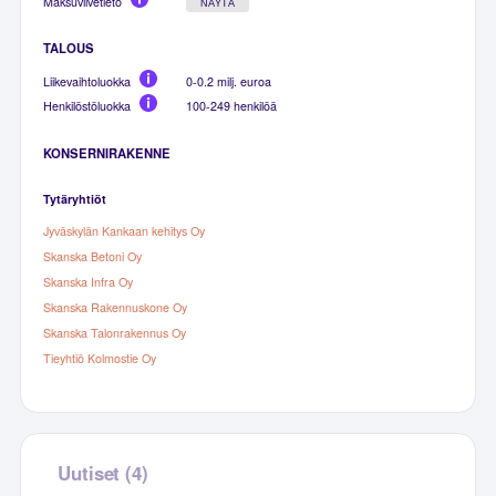
Maksuviivetieto
NÄYTÄ
TALOUS
Liikevaihtoluokka
0-0.2 milj. euroa
Henkilöstöluokka
100-249 henkilöä
KONSERNIRAKENNE
Tytäryhtiöt
Jyväskylän Kankaan kehitys Oy
Skanska Betoni Oy
Skanska Infra Oy
Skanska Rakennuskone Oy
Skanska Talonrakennus Oy
Tieyhtiö Kolmostie Oy
Uutiset (4)