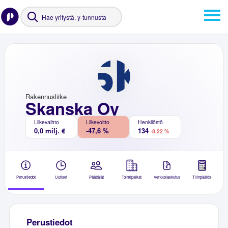
Rakennusliike
Skanska Oy
Liikevaihto
Liikevoitto
Henkilöstö
0,0 milj. €
-47,6 %
134
-8,22 %
Perustiedot
Uutiset
Päättäjät
Toimipaikat
Verkkolaskutus
Tilinpäätös
Perustiedot