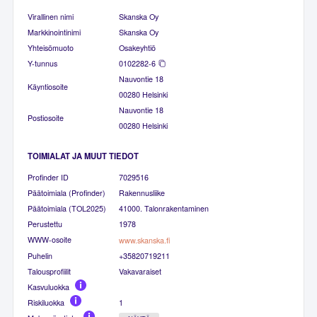
Virallinen nimi
Skanska Oy
Markkinointinimi
Skanska Oy
Yhteisömuoto
Osakeyhtiö
Y-tunnus
0102282-6
Nauvontie 18
Käyntiosoite
00280 Helsinki
Nauvontie 18
Postiosoite
00280 Helsinki
TOIMIALAT JA MUUT TIEDOT
Profinder ID
7029516
Päätoimiala (Profinder)
Rakennusliike
Päätoimiala (TOL2025)
41000. Talonrakentaminen
Perustettu
1978
WWW-osoite
www.skanska.fi
Puhelin
+35820719211
Talousprofiilit
Vakavaraiset
Kasvuluokka
Riskiluokka
1