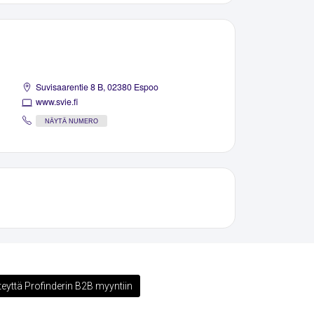
Suvisaarentie 8 B, 02380 Espoo
www.svie.fi
NÄYTÄ NUMERO
teyttä Profinderin B2B myyntiin