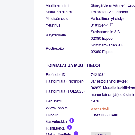
Virallinen nimi
Skärgårdens Vänner i Esbo
Markkinointinimi
Lekskolan Vikingahem
Yhteisömuoto
Aatteellinen yhdistys
Y-tunnus
0101344-4
Suvisaarentie 8 B
Käyntiosoite
02380 Espoo
Sommarövägen 8 B
Postiosoite
02380 Espoo
TOIMIALAT JA MUUT TIEDOT
Profinder ID
7421034
Päätoimiala (Profinder)
Järjestöt ja yhdistykset
94999. Muualla luokittele
Päätoimiala (TOL2025)
monenlainen järjestötoimin
Perustettu
1978
WWW-osoite
www.svie.fi
Puhelin
+358500500400
Kasvuluokka
Riskiluokka
Maksuviivetieto
NÄYTÄ