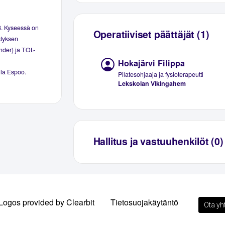
8. Kyseessä on
Operatiiviset päättäjät (1)
styksen
inder) ja TOL-
Hokajärvi Filippa
lla Espoo.
Pilatesohjaaja ja fysioterapeutti
Lekskolan Vikingahem
Hallitus ja vastuuhenkilöt (0)
Logos provided by Clearbit
Tietosuojakäytäntö
Ota yh