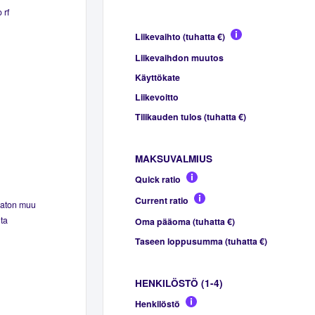
 rf
Liikevaihto (tuhatta €)
Liikevaihdon muutos
Käyttökate
Liikevoitto
Tilikauden tulos (tuhatta €)
MAKSUVALMIUS
Quick ratio
Current ratio
maton muu
ta
Oma pääoma (tuhatta €)
Taseen loppusumma (tuhatta €)
HENKILÖSTÖ (1-4)
Henkilöstö