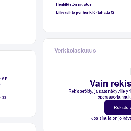
Henkilöstön muutos
Liikevaihto per henkilö (tuhatta €)
Verkkolaskutus
Vain rekis
e 8 B,
o
Rekisteröidy, ja saat näkyville y
operaattoritunnuk
400
Rekister
Jos sinulla on jo käy