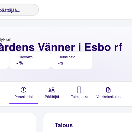
stykset
årdens Vänner i Esbo rf
Liikevoitto
Henkilöstö
- %
- %
Perustiedot
Päättäjät
Toimipaikat
Verkkolaskutus
Talous