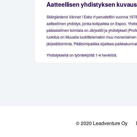
Aatteellisen yhdistyksen kuvaus
Skärgårdens Vänner i Esbo rf perustettiin vuonna 197
aatteellinen yhdistys, jonka kotipaikka on Espoo. Yhdi
pääasiallinen toimiala on Järjestöt ja yhdistykset (Prof
luokitus on Muualla luokittelematon muu monenlainen
järjestötoiminta. Päätoimipaikka sijaitsee paikkakunna
Yhdistyksellä on työntekijöitä 1-4 henkilöä.
© 2020 Leadventure Oy