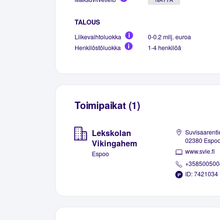
TALOUS
Liikevaihtoluokka
0-0.2 milj. euroa
Henkilöstöluokka
1-4 henkilöä
Toimipaikat (1)
Lekskolan
Suvisaarenti
02380 Espo
Vikingahem
www.svie.fi
Espoo
+358500500
ID: 7421034