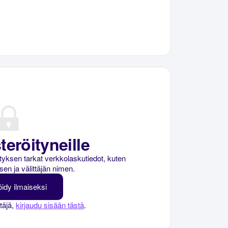
teröityneille
rityksen tarkat verkkolaskutiedot, kuten
sen ja välittäjän nimen.
öidy ilmaiseksi
ttäjä,
kirjaudu sisään tästä
.