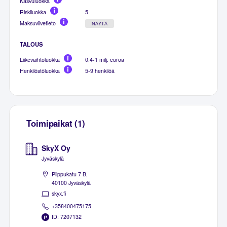
Kasvuluokka
Riskiluokka
5
Maksuviivetieto
NÄYTÄ
TALOUS
Liikevaihtoluokka
0.4-1 milj. euroa
Henkilöstöluokka
5-9 henkilöä
Toimipaikat (1)
SkyX Oy
Jyväskylä
Piippukatu 7 B,
40100 Jyväskylä
skyx.fi
+358400475175
ID: 7207132