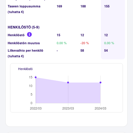
Taseen loppusumma
169
188
155
(tuhatta €)
HENKILÖSTÖ (5-9)
Henkilöstö
15
12
12
Henkilöstön muutos
0.00 %
-20 %
0.00 %
Liikevaihto per henkilö
-
58
54
(tuhatta €)
Henkilöstö