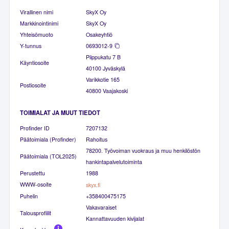
Virallinen nimi
SkyX Oy
Markkinointinimi
SkyX Oy
Yhteisömuoto
Osakeyhtiö
Y-tunnus
0693012-9
Piippukatu 7 B
Käyntiosoite
40100 Jyväskylä
Varikkotie 165
Postiosoite
40800 Vaajakoski
TOIMIALAT JA MUUT TIEDOT
Profinder ID
7207132
Päätoimiala (Profinder)
Rahoitus
78200. Työvoiman vuokraus ja muu henkilöstön
Päätoimiala (TOL2025)
hankintapalvelutoiminta
Perustettu
1988
WWW-osoite
skyx.fi
Puhelin
+358400475175
Vakavaraiset
Talousprofiilit
Kannattavuuden kivijalat