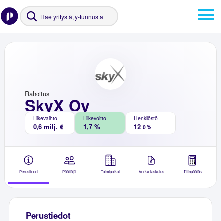
Rahoitus
SkyX Oy
Liikevaihto
Liikevoitto
Henkilöstö
0,6 milj. €
1,7 %
12
0 %
Perustiedot
Päättäjät
Toimipaikat
Verkkolaskutus
Tilinpäätös
Perustiedot