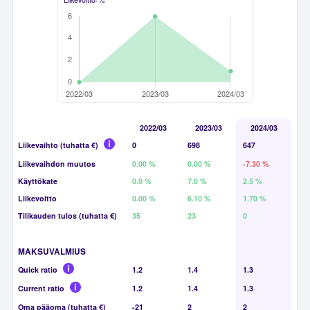
2022/03
2023/03
2024/03
Liikevaihto (tuhatta €)
0
698
647
Liikevaihdon muutos
0.00 %
0.00 %
-7.30 %
Käyttökate
0.0 %
7.0 %
2.5 %
Liikevoitto
0.00 %
6.10 %
1.70 %
Tilikauden tulos (tuhatta €)
35
23
0
MAKSUVALMIUS
Quick ratio
1.2
1.4
1.3
Current ratio
1.2
1.4
1.3
Oma pääoma (tuhatta €)
-21
2
2