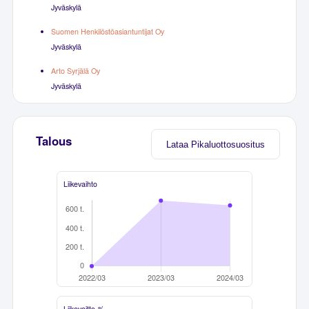
Jyväskylä
Suomen Henkilöstöasiantuntijat Oy
Jyväskylä
Arto Syrjälä Oy
Jyväskylä
Talous
Lataa Pikaluottosuositus
Liikevaihto
Liikevoitto-%