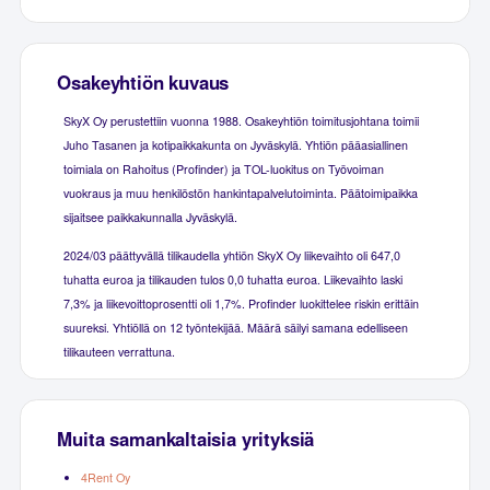
Osakeyhtiön kuvaus
SkyX Oy perustettiin vuonna 1988. Osakeyhtiön toimitusjohtana toimii
Juho Tasanen ja kotipaikkakunta on Jyväskylä. Yhtiön pääasiallinen
toimiala on Rahoitus (Profinder) ja TOL-luokitus on Työvoiman
vuokraus ja muu henkilöstön hankintapalvelutoiminta. Päätoimipaikka
sijaitsee paikkakunnalla Jyväskylä.
2024/03 päättyvällä tilikaudella yhtiön SkyX Oy liikevaihto oli 647,0
tuhatta euroa ja tilikauden tulos 0,0 tuhatta euroa. Liikevaihto laski
7,3% ja liikevoittoprosentti oli 1,7%. Profinder luokittelee riskin erittäin
suureksi. Yhtiöllä on 12 työntekijää. Määrä säilyi samana edelliseen
tilikauteen verrattuna.
Muita samankaltaisia yrityksiä
4Rent Oy