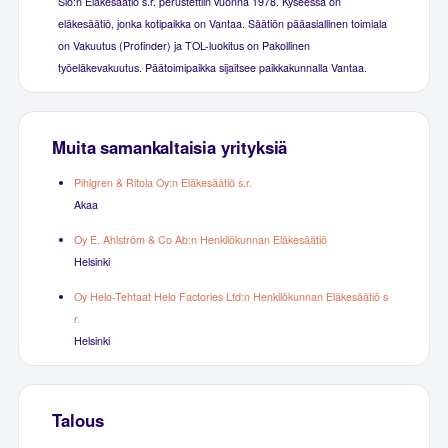
Slo:n Eläkesäätiö s.r. perustettiin vuonna 1978. Kyseessä on
eläkesäätiö, jonka kotipaikka on Vantaa. Säätiön pääasiallinen toimiala
on Vakuutus (Profinder) ja TOL-luokitus on Pakollinen
työeläkevakuutus. Päätoimipaikka sijaitsee paikkakunnalla Vantaa.
Muita samankaltaisia yrityksiä
Pihlgren & Ritola Oy:n Eläkesäätiö s.r.
Akaa
Oy E. Ahlström & Co Ab:n Henkilökunnan Eläkesäätiö
Helsinki
Oy Helo-Tehtaat Helo Factories Ltd:n Henkilökunnan Eläkesäätiö s
r.
Helsinki
Talous