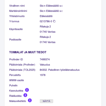
Virallinen nimi
Slo:n Eläkesäätiö s.r.
Markkinointinimi
Slo:n Eläkesäätiö s.r.
Yhteisömuoto
Eläkesäätiö
Y-tunnus
0213786-0
Ritakuja 2
Käyntiosoite
01740 Vantaa
Ritakuja 2
Postiosoite
01740 Vantaa
TOIMIALAT JA MUUT TIEDOT
Profinder ID
7499374
Päätoimiala (Profinder)
Vakuutus
Päätoimiala (TOL2025)
84302. Pakollinen työeläkevakuutus
Perustettu
1978
WWW-osoite
Puhelin
Kasvuluokka
Riskiluokka
Maksuviivetieto
NÄYTÄ