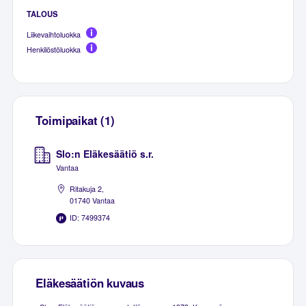
TALOUS
Liikevaihtoluokka
Henkilöstöluokka
Toimipaikat (1)
Slo:n Eläkesäätiö s.r.
Vantaa
Ritakuja 2,
01740 Vantaa
ID: 7499374
Eläkesäätiön kuvaus