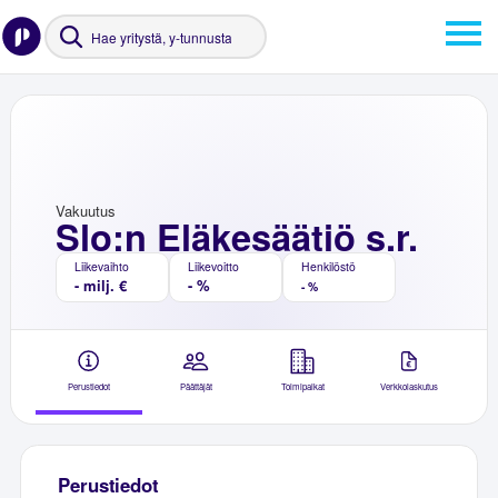
Vakuutus
Slo:n Eläkesäätiö s.r.
Liikevaihto
Liikevoitto
Henkilöstö
- milj. €
- %
- %
Perustiedot
Päättäjät
Toimipaikat
Verkkolaskutus
Perustiedot