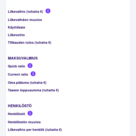
Liikevaihto (tuhatta €)
Liikevaihdon muutos
Käyttökate
Liikevoitto
Tilikauden tulos (tuhatta €)
MAKSUVALMIUS
Quick ratio
Current ratio
Oma pääoma (tuhatta €)
Taseen loppusumma (tuhatta €)
HENKILÖSTÖ
Henkilöstö
Henkilöstön muutos
Liikevaihto per henkilö (tuhatta €)