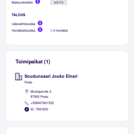
Maksuviivetieto
NÄYTÄ
TALOUS
Liikevaihtoluokka
Henkilöstöluokka
1-4 henkilöä
Toimipaikat (1)
Soudunsaari Jouko Einari
Posio
Mustajoentie 3,
97900 Posio
+358407601532
ID: 7691620