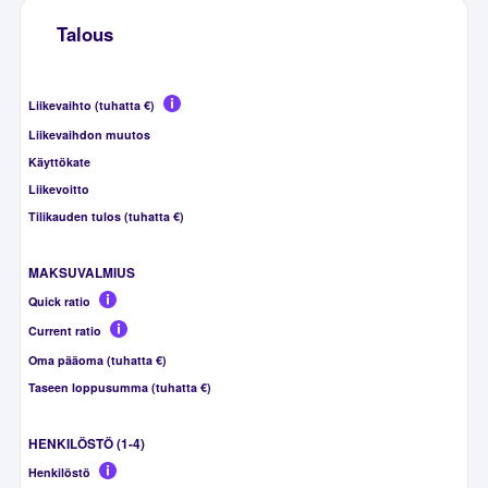
Talous
Liikevaihto (tuhatta €)
Liikevaihdon muutos
Käyttökate
Liikevoitto
Tilikauden tulos (tuhatta €)
MAKSUVALMIUS
Quick ratio
Current ratio
Oma pääoma (tuhatta €)
Taseen loppusumma (tuhatta €)
HENKILÖSTÖ (1-4)
Henkilöstö