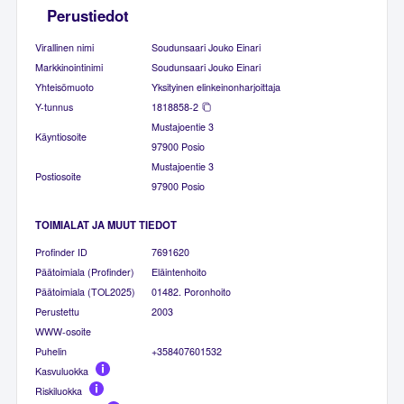
Perustiedot
Virallinen nimi
Soudunsaari Jouko Einari
Markkinointinimi
Soudunsaari Jouko Einari
Yhteisömuoto
Yksityinen elinkeinonharjoittaja
Y-tunnus
1818858-2
Mustajoentie 3
Käyntiosoite
97900 Posio
Mustajoentie 3
Postiosoite
97900 Posio
TOIMIALAT JA MUUT TIEDOT
Profinder ID
7691620
Päätoimiala (Profinder)
Eläintenhoito
Päätoimiala (TOL2025)
01482. Poronhoito
Perustettu
2003
WWW-osoite
Puhelin
+358407601532
Kasvuluokka
Riskiluokka