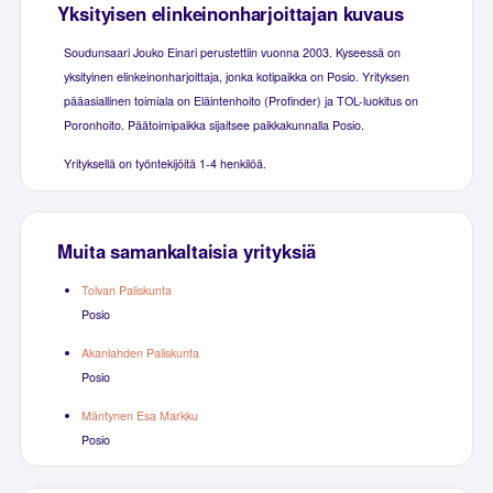
Yksityisen elinkeinonharjoittajan kuvaus
Soudunsaari Jouko Einari perustettiin vuonna 2003. Kyseessä on
yksityinen elinkeinonharjoittaja, jonka kotipaikka on Posio. Yrityksen
pääasiallinen toimiala on Eläintenhoito (Profinder) ja TOL-luokitus on
Poronhoito. Päätoimipaikka sijaitsee paikkakunnalla Posio.
Yrityksellä on työntekijöitä 1-4 henkilöä.
Muita samankaltaisia yrityksiä
Tolvan Paliskunta
Posio
Akanlahden Paliskunta
Posio
Mäntynen Esa Markku
Posio