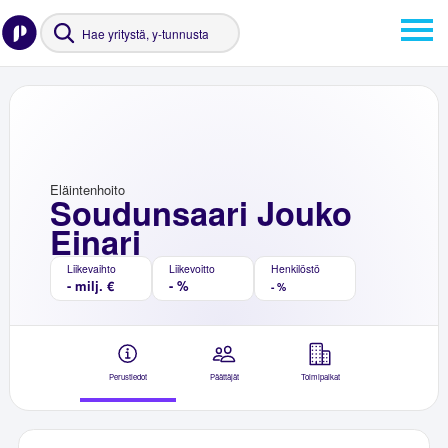
Eläintenhoito
Soudunsaari Jouko
Einari
Liikevaihto
Liikevoitto
Henkilöstö
- milj. €
- %
- %
Perustiedot
Päättäjät
Toimipaikat