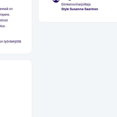
Elinkeinonharjoittaja
seessä on
Style Susanna Saarinen
Tampere.
elimot
tus.
 on työntekijöitä