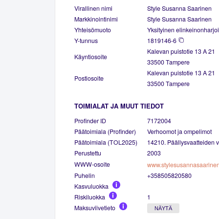
Virallinen nimi
Style Susanna Saarinen
Markkinointinimi
Style Susanna Saarinen
Yhteisömuoto
Yksityinen elinkeinonharjoi
Y-tunnus
1819146-6
Kalevan puistotie 13 A 21
Käyntiosoite
33500 Tampere
Kalevan puistotie 13 A 21
Postiosoite
33500 Tampere
TOIMIALAT JA MUUT TIEDOT
Profinder ID
7172004
Päätoimiala (Profinder)
Verhoomot ja ompelimot
Päätoimiala (TOL2025)
14210. Päällysvaatteiden v
Perustettu
2003
WWW-osoite
www.stylesusannasaarinen.
Puhelin
+358505820580
Kasvuluokka
Riskiluokka
1
Maksuviivetieto
NÄYTÄ