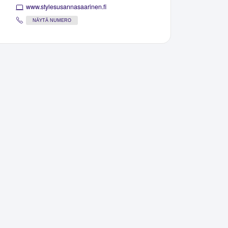
www.stylesusannasaarinen.fi
NÄYTÄ NUMERO