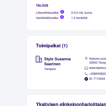
TALOUS
Liikevaihtoluokka
0-0.2 milj. euroa
Henkilöstöluokka
1-4 henkilöä
Toimipaikat (1)
Style Susanna
Kalevan puist
33500 Tamp
Saarinen
www.stylesus
Tampere
+358505820
ID: 7172004
Yksityisen elinkeinonharjoittaja