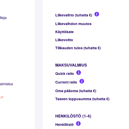
Liikevaihto (tuhatta €)
ttaja
Liikevaihdon muutos
Käyttökate
Liikevoitto
Tilikauden tulos (tuhatta €)
MAKSUVALMIUS
Quick ratio
Current ratio
almistus
Oma pääoma (tuhatta €)
fi
Taseen loppusumma (tuhatta €)
HENKILÖSTÖ (1-4)
Henkilöstö