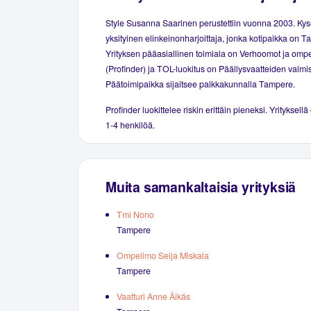
Style Susanna Saarinen perustettiin vuonna 2003. Ky
yksityinen elinkeinonharjoittaja, jonka kotipaikka on 
Yrityksen pääasiallinen toimiala on Verhoomot ja omp
(Profinder) ja TOL-luokitus on Päällysvaatteiden valmis
Päätoimipaikka sijaitsee paikkakunnalla Tampere.
Profinder luokittelee riskin erittäin pieneksi. Yrityksellä
1-4 henkilöä.
Muita samankaltaisia yrityksiä
Tmi Nono
Tampere
Ompelimo Seija Miskala
Tampere
Vaatturi Anne Äikäs