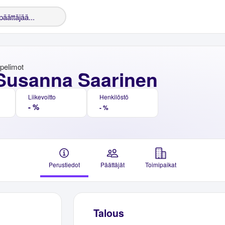
pelimot
 Susanna Saarinen
Liikevoitto
Henkilöstö
- %
- %
Perustiedot
Päättäjät
Toimipaikat
Talous