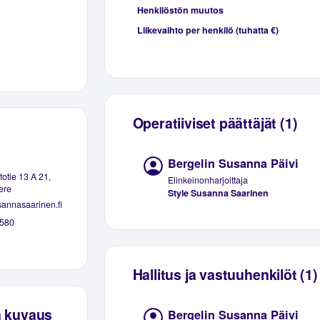
Henkilöstön muutos
Liikevaihto per henkilö (tuhatta €)
Operatiiviset päättäjät (1)
Bergelin Susanna Päivi
otie 13 A 21,
Elinkeinonharjoittaja
ere
Style Susanna Saarinen
annasaarinen.fi
580
Hallitus ja vastuuhenkilöt (1)
n kuvaus
Bergelin Susanna Päivi